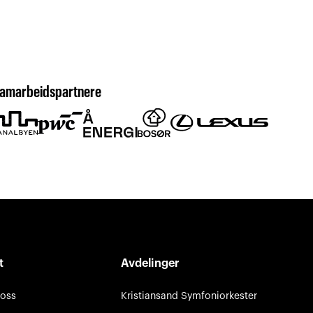
amarbeidspartnere
t
Avdelinger
 oss
Kristiansand Symfoniorkester