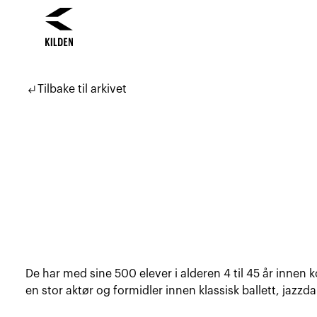
Hopp
Hopp
til
til
subdirectory_arrow_left
Tilbake til arkivet
innhold
navigasjon
De har med sine 500 elever i alderen 4 til 45 år innen k
en stor aktør og formidler innen klassisk ballett, jazz