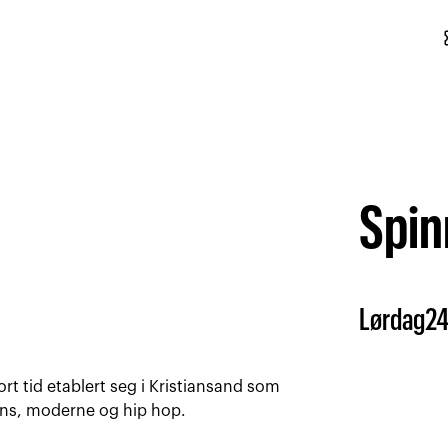
conf
Spin
Lørdag
2
ort tid etablert seg i Kristiansand som
dans, moderne og hip hop.