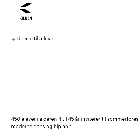
Hopp
Hopp
til
til
subdirectory_arrow_left
Tilbake til arkivet
innhold
navigasjon
450 elever i alderen 4 til 45 år inviterer til sommerfores
moderne dans og hip hop.