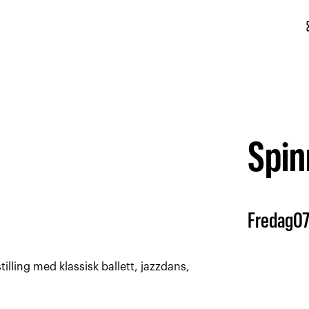
conf
Spin
Fredag
0
tilling med klassisk ballett, jazzdans,