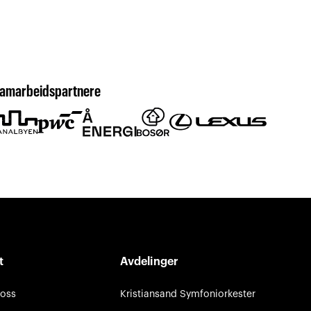
amarbeidspartnere
t
Avdelinger
 oss
Kristiansand Symfoniorkester