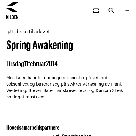
confirmation_number
search_insights
segment
Hopp
Hopp
til
til
subdirectory_arrow_left
Tilbake til arkivet
innhold
navigasjon
Spring Awakening
Tirsdag
11
februar
2014
Musikalen handler om unge mennesker på vei mot
voksenlivet og baserer seg på stykket Vårløsning av Frank
Wedeking. Steven Sater har skrevet tekst og Duncan Sheik
har laget musikken.
Hovedsamarbeidspartnere