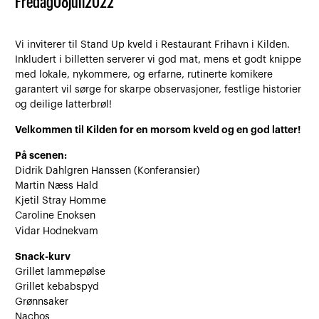
Fredag
08
juli
2022
Vi inviterer til Stand Up kveld i Restaurant Frihavn i Kilden.
Inkludert i billetten serverer vi god mat, mens et godt knippe
med lokale, nykommere, og erfarne, rutinerte komikere
garantert vil sørge for skarpe observasjoner, festlige historier
og deilige latterbrøl!
Velkommen til Kilden for en morsom kveld og en god latter!
På scenen:
Didrik Dahlgren Hanssen (Konferansier)
Martin Næss Hald
Kjetil Stray Homme
Caroline Enoksen
Vidar Hodnekvam
Snack-kurv
Grillet lammepølse
Grillet kebabspyd
Grønnsaker
Nachos