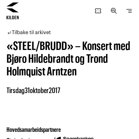
confirmation_number
search_insights
segment
Hopp
Hopp
til
til
subdirectory_arrow_left
Tilbake til arkivet
innhold
navigasjon
«STEEL/BRUDD» – Konsert med
Bjøro Hildebrandt og Trond
Holmquist Arntzen
Tirsdag
31
oktober
2017
Hovedsamarbeidspartnere