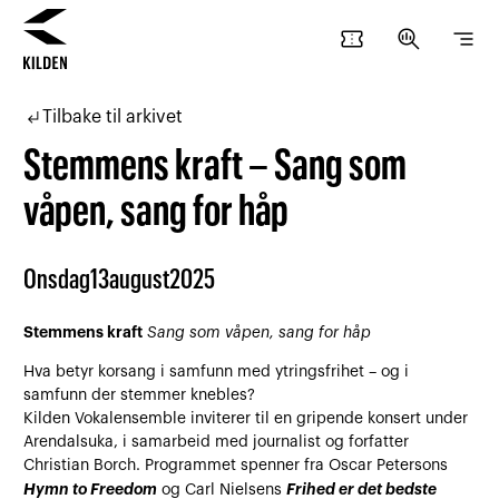
confirmation_number
search_insights
segment
Hopp
Hopp
til
til
subdirectory_arrow_left
Tilbake til arkivet
innhold
navigasjon
Stemmens kraft – Sang som
våpen, sang for håp
Onsdag
13
august
2025
Stemmens kraft
Sang som våpen, sang for håp
Hva betyr korsang i samfunn med ytringsfrihet – og i
samfunn der stemmer knebles?
Kilden Vokalensemble inviterer til en gripende konsert under
Arendalsuka, i samarbeid med journalist og forfatter
Christian Borch. Programmet spenner fra Oscar Petersons
Hymn to Freedom
Frihed er det bedste
og Carl Nielsens