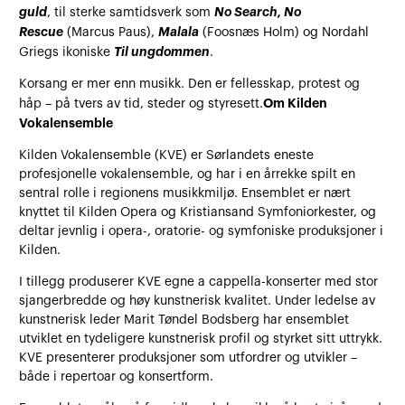
guld
No Search, No
, til sterke samtidsverk som
Rescue
Malala
(Marcus Paus),
(Foosnæs Holm) og Nordahl
Til ungdommen
Griegs ikoniske
.
Korsang er mer enn musikk. Den er fellesskap, protest og
Om Kilden
håp – på tvers av tid, steder og styresett.
Vokalensemble
Kilden Vokalensemble (KVE) er Sørlandets eneste
profesjonelle vokalensemble, og har i en årrekke spilt en
sentral rolle i regionens musikkmiljø. Ensemblet er nært
knyttet til Kilden Opera og Kristiansand Symfoniorkester, og
deltar jevnlig i opera-, oratorie- og symfoniske produksjoner i
Kilden.
I tillegg produserer KVE egne a cappella-konserter med stor
sjangerbredde og høy kunstnerisk kvalitet. Under ledelse av
kunstnerisk leder Marit Tøndel Bodsberg har ensemblet
utviklet en tydeligere kunstnerisk profil og styrket sitt uttrykk.
KVE presenterer produksjoner som utfordrer og utvikler –
både i repertoar og konsertform.