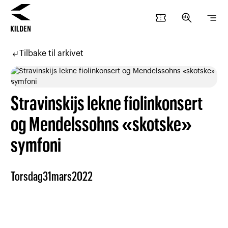
confirmation_number
search_insights
segment
Hopp
Hopp
til
til
subdirectory_arrow_left
Tilbake til arkivet
innhold
navigasjon
Stravinskijs lekne fiolinkonsert
og Mendelssohns «skotske»
symfoni
Torsdag
31
mars
2022