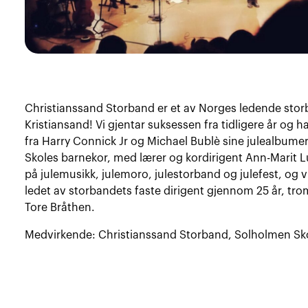
Christianssand Storband er et av Norges ledende sto
Kristiansand! Vi gjentar suksessen fra tidligere år og h
fra Harry Connick Jr og Michael Bublè sine julealbumer
Skoles barnekor, med lærer og kordirigent Ann-Marit L
på julemusikk, julemoro, julestorband og julefest, og v
ledet av storbandets faste dirigent gjennom 25 år, trom
Tore Bråthen.
Medvirkende: Christianssand Storband, Solholmen Sk