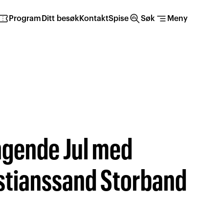
irmation_number
search_insights
segment
Program
Ditt besøk
Kontakt
Spise
Søk
Meny
gende Jul med
stianssand Storband