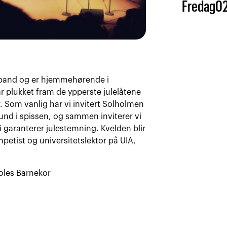
Fredag
0
rband og er hjemmehørende i
ar plukket fram de ypperste julelåtene
. Som vanlig har vi invitert Solholmen
und i spissen, og sammen inviterer vi
i garanterer julestemning. Kvelden blir
petist og universitetslektor på UIA,
oles Barnekor