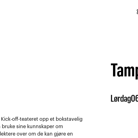
conf
Tamp
Lørdag
0
Kick-off-teateret opp et bokstavelig
 å bruke sine kunnskaper om
flektere over om de kan gjøre en