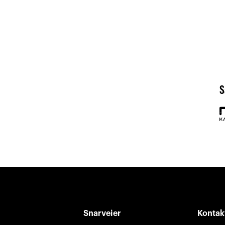
S
Snarveier
Kontak