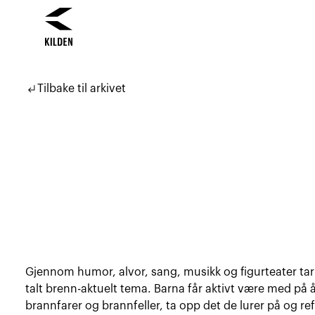
Hopp
Hopp
til
til
subdirectory_arrow_left
Tilbake til arkivet
innhold
navigasjon
Gjennom humor, alvor, sang, musikk og figurteater tar 
talt brenn-aktuelt tema. Barna får aktivt være med på
brannfarer og brannfeller, ta opp det de lurer på og re