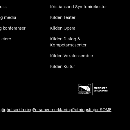
 oss
Kristiansand Symfoniorkester
og media
Kilden Teater
g konferanser
Kilden Opera
 eiere
Kilden Dialog &
Kompetansesenter
Kilden Vokalensemble
Kilden Kultur
glighetserklæring
Personvernerklæring
Retningslinjer SOME