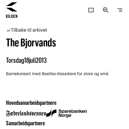
confirmation_number
search_insights
segment
Hopp
Hopp
til
til
subdirectory_arrow_left
Tilbake til arkivet
innhold
navigasjon
The Bjorvands
Torsdag
18
juli
2013
Barnekonsert med Beatles-klassikere for store og små.
Hovedsamarbeidspartnere
Samarbeidspartnere