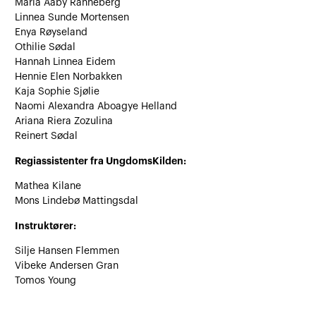
Maria Aaby Ranneberg
Linnea Sunde Mortensen
Enya Røyseland
Othilie Sødal
Hannah Linnea Eidem
Hennie Elen Norbakken
Kaja Sophie Sjølie
Naomi Alexandra Aboagye Helland
Ariana Riera Zozulina
Reinert Sødal
Regiassistenter fra UngdomsKilden:
Mathea Kilane
Mons Lindebø Mattingsdal
Instruktører:
Silje Hansen Flemmen
Vibeke Andersen Gran
Tomos Young