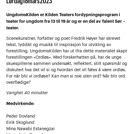
Lørdag
18
mars
2023
UngdomsKilden er Kilden Teaters fordypningsprogram i
teater for ungdom fra 13 til 19 år og er en del av Talent Sør –
teater.
Scenekunstner, forfatter og poet Fredrik Høyer har skrevet
tekst, lyddikt og musikk til inspirasjon for utvikling av
forestilling. UngdomsKilden har ut ifra dette materialet skapt
forestillingen «Ordløs». Med forskerhatten på, har de unge
skuespillerne sammen undersøkt, reflektert, stilt spørsmål og
diskutert hva det vil si og hvordan det vil føles å være ordløs.
For når blir vi ordløse? Kan man si noe uten ord? Når blir ord
overflødige?
Varighet 40 minutter
Medvirkende:
Peder Dovland
Eirik Skoglund
Mina Nawabi Estanegzai