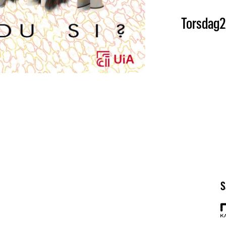
Torsdag
2
S