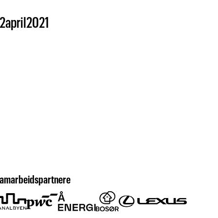
2
april
2021
amarbeidspartnere