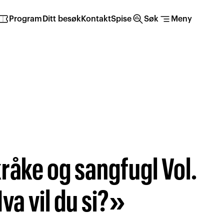
irmation_number
search_insights
segment
Program
Ditt besøk
Kontakt
Spise
Søk
Meny
råke og sangfugl Vol.
va vil du si?»