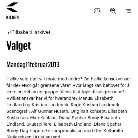
confirmation_number
search_insights
segment
Hopp
Hopp
til
til
subdirectory_arrow_left
Tilbake til arkivet
innhold
navigasjon
Valget
Mandag
11
februar
2013
Hvilke valg gjør vi i møte med andre? Og hvilke konsekvenser
får de? Hvor går grensene våre? Hvor langt kan behovet for å
være en del av en gruppe få oss til å tøye disse grensene?
Hvilket ansvar har vi for hverandre? Manus: Elisabeth
Lindland og Kristian Landmark. Regi: Kristian Landmark.
Scenografi: Alf Gunnar Huseth. Originalt konsept: Elisabeth
Kristensen, Mari Kaalaas, Diana Spehar Borøy, Elisabeth
Lindland. Skuespillere: Elisabeth Lindland, Diana Spehar
Borøy, Dag Hagen. En samproduksjon med Den Kulturelle
Skolesekken i Kristiansand.