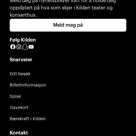
Meld deg på nyhetsbrevet vårt for å holde deg
oppdatert på hva som skjer i Kilden teater og
konserthus.
Meld meg på
Følg Kilden
Facebook
Instagram
Snapchat
YouTube
Snarveier
Ditt besøk
Billettinformasjon
Spise
Gavekort
Bærekraft i Kilden
Kontakt