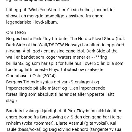
I tillegg til “Wish You Were Here” i sin helhet, inneholder
showet en mengde udødelige klassikere fra andre
legendariske Floyd-album.
Om TNFS:
Norges beste Pink Floyd-tribute, The Nordic Floyd Show (tidl.
Dark Side of the Wall/DSOTW Norway) har allerede oppnådd
nirvana: Å bli godkjent av sine egne idol. Dark Side of the
Wall er bandet som Roger Waters mener er «F***ing
brilliant», og som har spilt for fulle hus i over 20 år, bl.a som
første og hittil eneste Floyd-tributeshow i selveste
Operahuset i Oslo (2024).
Bergens Tidende syntes det var «Storslagent og
imponerende på alle måter” og “…en imponerende
forestilling som absolutt tilhører det aller ypperste i sitt
slag.»
Bandets livslange kjærlighet til Pink Floyds musikk ble til en
energibombe fra første øving av. Siden den gang har Helge
Nyheim (vokal/trommer), Bjarte Aasmul (gitar/vokal), Kai
Taule (bass/vokal) og Dag Øivind Rebnord (tangenter/visual