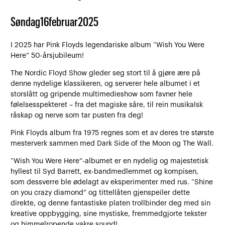
Søndag
16
februar
2025
I 2025 har Pink Floyds legendariske album “Wish You Were
Here” 50-årsjubileum!
The Nordic Floyd Show gleder seg stort til å gjøre ære på
denne nydelige klassikeren, og serverer hele albumet i et
storslått og gripende multimedieshow som favner hele
følelsesspekteret – fra det magiske såre, til rein musikalsk
råskap og nerve som tar pusten fra deg!
Pink Floyds album fra 1975 regnes som et av deres tre største
mesterverk sammen med Dark Side of the Moon og The Wall.
“Wish You Were Here”-albumet er en nydelig og majestetisk
hyllest til Syd Barrett, ex-bandmedlemmet og kompisen,
som dessverre ble ødelagt av eksperimenter med rus. “Shine
on you crazy diamond” og tittellåten gjenspeiler dette
direkte, og denne fantastiske platen trollbinder deg med sin
kreative oppbygging, sine mystiske, fremmedgjorte tekster
og himmelropende vakre sound!