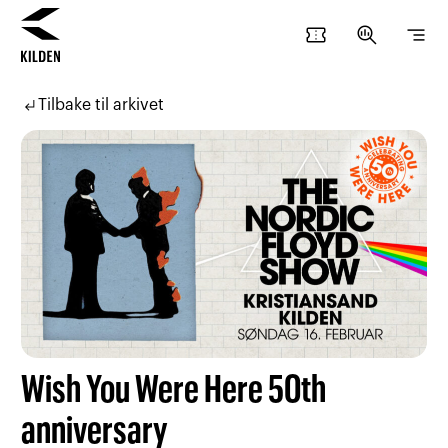
confirmation_number
search_insights
segment
Hopp
Hopp
til
til
subdirectory_arrow_left
Tilbake til arkivet
innhold
navigasjon
Wish You Were Here 50th
anniversary