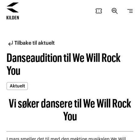
confirmation_number
search_insights
segment
Hopp
Hopp
til
til
innhold
navigasjon
subdirectory_arrow_left
Tilbake til aktuelt
Danseaudition til We Will Rock
You
Aktuelt
Vi søker dansere til We Will Rock
You
I mars smeller det til med den mektige musikalen We Will