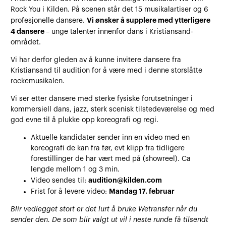
Rock You i Kilden. På scenen står det 15 musikalartiser og 6
Vi ønsker å supplere med ytterligere
profesjonelle dansere.
4 dansere
– unge talenter innenfor dans i Kristiansand-
området.
Vi har derfor gleden av å kunne invitere dansere fra
Kristiansand til audition for å være med i denne storslåtte
rockemusikalen.
Vi ser etter dansere med sterke fysiske forutsetninger i
kommersiell dans, jazz, sterk scenisk tilstedeværelse og med
god evne til å plukke opp koreografi og regi.
Aktuelle kandidater sender inn en video med en
koreografi de kan fra før, evt klipp fra tidligere
forestillinger de har vært med på (showreel). Ca
lengde mellom 1 og 3 min.
audition@kilden.com
Video sendes til:
Mandag 17. februar
Frist for å levere video:
Blir vedlegget stort er det lurt å bruke Wetransfer når du
sender den. De som blir valgt ut vil i neste runde få tilsendt