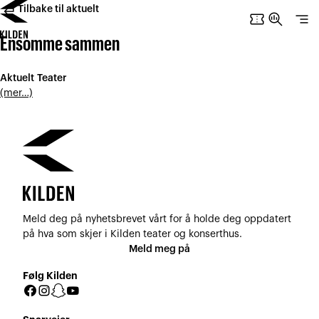
subdirectory_arrow_left
Hopp
Hopp
Tilbake til aktuelt
confirmation_number
search_insights
segment
til
til
innhold
navigasjon
Ensomme sammen
Aktuelt
Teater
(mer…)
Meld deg på nyhetsbrevet vårt for å holde deg oppdatert
på hva som skjer i Kilden teater og konserthus.
Meld meg på
Følg Kilden
Facebook
Instagram
Snapchat
YouTube