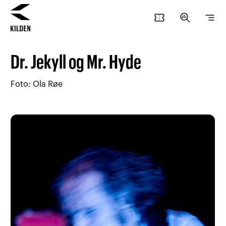
confirmation_number
search_insights
segment
Hopp
Hopp
til
til
Dr. Jekyll og Mr. Hyde
innhold
navigasjon
Foto: Ola Røe