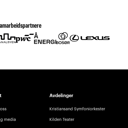
amarbeidspartnere
t
Avdelinger
 oss
Kristiansand Symfoniorkester
og media
Kilden Teater