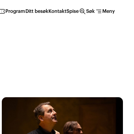
irmation_number
search_insights
segment
Program
Ditt besøk
Kontakt
Spise
Søk
Meny