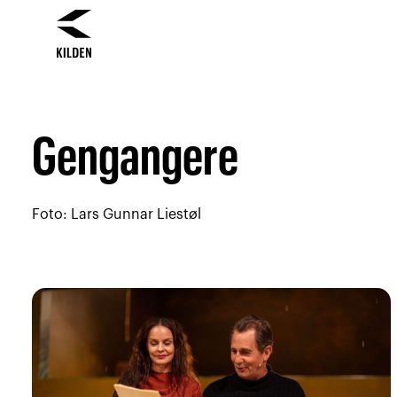
Hopp
Hopp
til
til
innhold
navigasjon
Gengangere
Foto: Lars Gunnar Liestøl