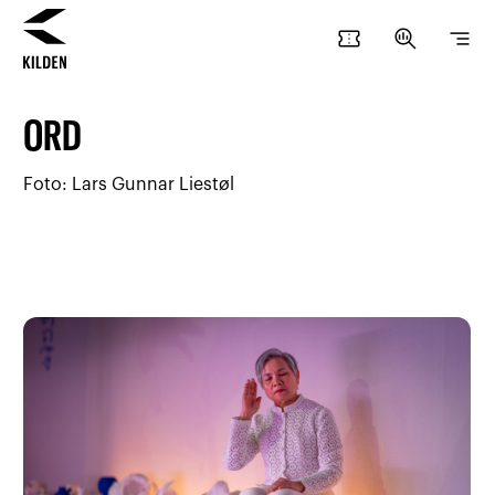
confirmation_number
search_insights
segment
Hopp
Hopp
til
til
ORD
innhold
navigasjon
Foto: Lars Gunnar Liestøl