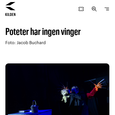
confirmation_number
search_insights
segment
Hopp
Hopp
til
til
Poteter har ingen vinger
innhold
navigasjon
Foto: Jacob Buchard