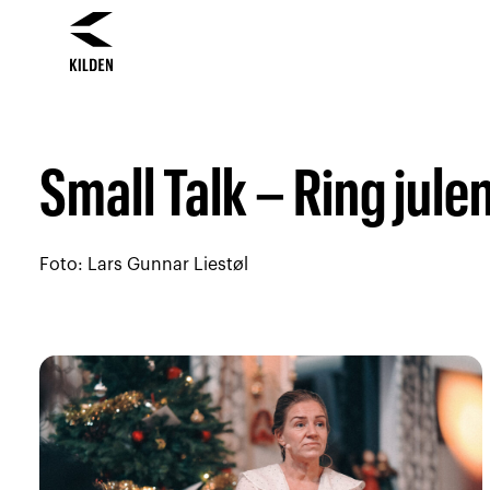
Hopp
Hopp
til
til
innhold
navigasjon
Small Talk – Ring jul
Foto: Lars Gunnar Liestøl