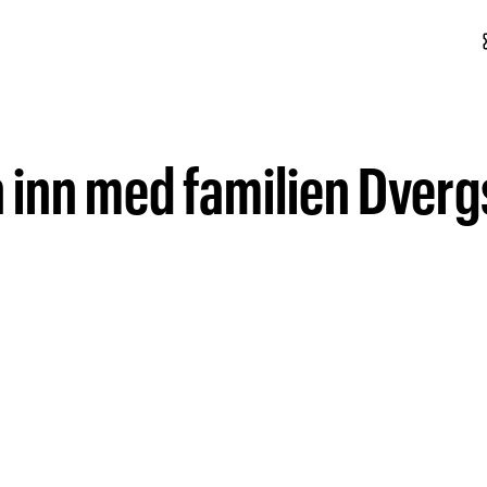
conf
en inn med familien Dve