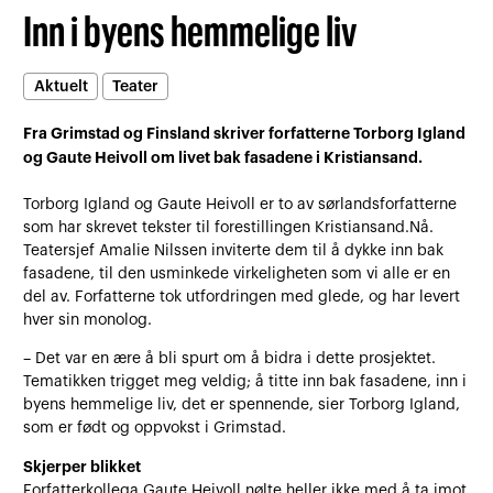
Inn i byens hemmelige liv
Aktuelt
Teater
Fra Grimstad og Finsland skriver forfatterne Torborg Igland
og Gaute Heivoll om livet bak fasadene i Kristiansand.
Torborg Igland og Gaute Heivoll er to av sørlandsforfatterne
som har skrevet tekster til forestillingen Kristiansand.Nå.
Teatersjef Amalie Nilssen inviterte dem til å dykke inn bak
fasadene, til den usminkede virkeligheten som vi alle er en
del av. Forfatterne tok utfordringen med glede, og har levert
hver sin monolog.
– Det var en ære å bli spurt om å bidra i dette prosjektet.
Tematikken trigget meg veldig; å titte inn bak fasadene, inn i
byens hemmelige liv, det er spennende, sier Torborg Igland,
som er født og oppvokst i Grimstad.
Skjerper blikket
Forfatterkollega Gaute Heivoll nølte heller ikke med å ta imot