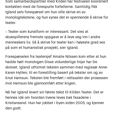
Som samarbeidspartner med Kilden har festivalen koordinert
kontakten med de forespurte forfatterne. Samtidig fikk
Igland selv forespørsel om hun ville skrive en av
monologtekstene, og hun synes det er spennende å skrive for
teater.
– Teater som kunstform er interessant. Det sies at
skuespillerens fremste oppgave er å leve seg inn i andre
menneskers liv. Så å skrive for teater kan i høyeste grad ses
på som et humanistisk prosjekt, sier Igland.
Forespørselen fra teatersjef Amalie Nilssen kom etter at hun
hadde hørt monologen Disse vidunderlige linjer har De
skrevet. Igland utformet teksten sammen med regissør Anne-
Karen Hytten, til en forestilling basert på tekster om og av
Knut Hamsun. Teksten ble fremført i rettssalen der prosessen
mot Hamsun ble gjennomført etter krigen.
Nå har Igland levert sin første tekst til Kilden Teater. Det er
hennes idé om hvordan livene leves bak fasadene i
Kristiansand. Hun har jobbet i byen siden 2005, og kjenner
den godt.