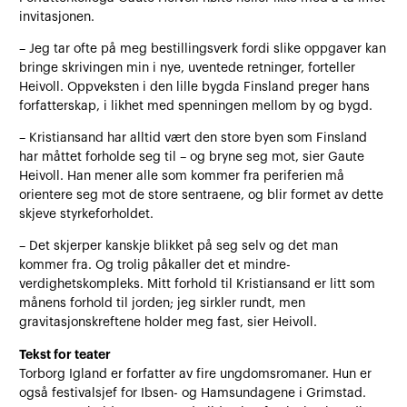
invitasjonen.
– Jeg tar ofte på meg bestillingsverk fordi slike oppgaver kan
bringe skrivingen min i nye, uventede retninger, forteller
Heivoll. Oppveksten i den lille bygda Finsland preger hans
forfatterskap, i likhet med spenningen mellom by og bygd.
– Kristiansand har alltid vært den store byen som Finsland
har måttet forholde seg til – og bryne seg mot, sier Gaute
Heivoll. Han mener alle som kommer fra periferien må
orientere seg mot de store sentraene, og blir formet av dette
skjeve styrkeforholdet.
– Det skjerper kanskje blikket på seg selv og det man
kommer fra. Og trolig påkaller det et mindre-
verdighetskompleks. Mitt forhold til Kristiansand er litt som
månens forhold til jorden; jeg sirkler rundt, men
gravitasjonskreftene holder meg fast, sier Heivoll.
Tekst for teater
Torborg Igland er forfatter av fire ungdomsromaner. Hun er
også festivalsjef for Ibsen- og Hamsundagene i Grimstad.