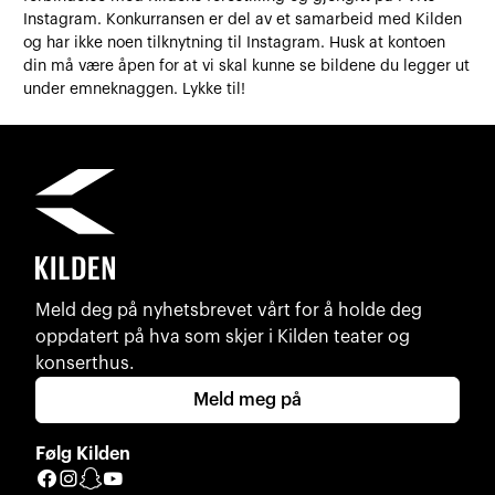
Instagram. Konkurransen er del av et samarbeid med Kilden
og har ikke noen tilknytning til Instagram. Husk at kontoen
din må være åpen for at vi skal kunne se bildene du legger ut
under emneknaggen. Lykke til!
Meld deg på nyhetsbrevet vårt for å holde deg
oppdatert på hva som skjer i Kilden teater og
konserthus.
Meld meg på
Følg Kilden
Facebook
Instagram
Snapchat
YouTube