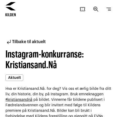
confirmation_number
search_insights
segment
Hopp
Hopp
til
til
innhold
navigasjon
subdirectory_arrow_left
Tilbake til aktuelt
Instagram-konkurranse:
Kristiansand.Nå
Aktuelt
Hva er Kristiansand.Nå. for deg? Vis oss et ærlig bilde fra ditt
liv, din historie, din by, på Instagram. Bruk emneknaggen
#kristiansandnå
på bildet. Vinnerne får bildene publisert i
Fædrelandsvennen og blir invitert med følge til Kildens
premiere på Kristiansand.Nå. Bilder kan bli brukt i
forbindelse med Kildens forestilling og gjengitt på FVNs