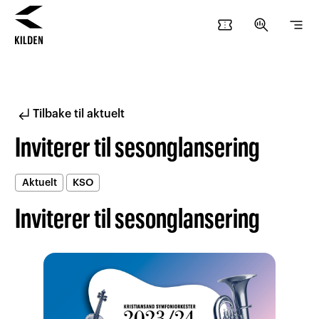
confirmation_number
search_insights
segment
Hopp
Hopp
til
til
innhold
navigasjon
subdirectory_arrow_left
Tilbake til aktuelt
Inviterer til sesonglansering
Aktuelt
KSO
Inviterer til sesonglansering