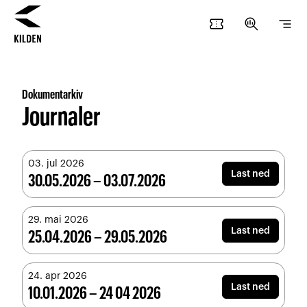
confirmation_number
search_insights
segment
Hopp
Hopp
til
til
innhold
navigasjon
Dokumentarkiv
Journaler
03. jul 2026
Last ned
30.05.2026 – 03.07.2026
29. mai 2026
Last ned
25.04.2026 – 29.05.2026
24. apr 2026
Last ned
10.01.2026 – 24 04 2026