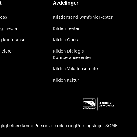
t
Avdelinger
 oss
Kristiansand Symfoniorkester
og media
Kilden Teater
g konferanser
Kilden Opera
 eiere
Kilden Dialog &
Kompetansesenter
Kilden Vokalensemble
Kilden Kultur
glighetserklæring
Personvernerklæring
Retningslinjer SOME