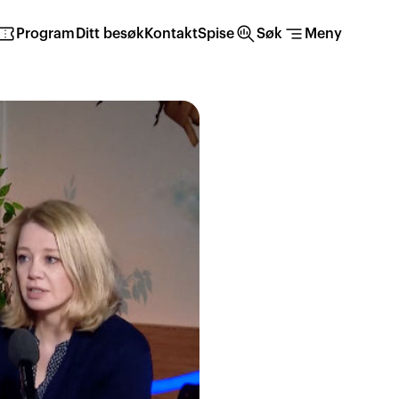
irmation_number
search_insights
segment
Program
Ditt besøk
Kontakt
Spise
Søk
Meny