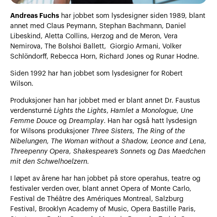
Andreas Fuchs
har jobbet som lysdesigner siden 1989, blant
annet med Claus Peymann, Stephan Bachmann, Daniel
Libeskind, Aletta Collins, Herzog and de Meron, Vera
Nemirova, The Bolshoi Ballett, Giorgio Armani, Volker
Schlöndorff, Rebecca Horn, Richard Jones og Runar Hodne.
Siden 1992 har han jobbet som lysdesigner for Robert
Wilson.
Produksjoner han har jobbet med er blant annet Dr. Faustus
verdensturné
Lights the Lights
,
Hamlet a Monologue, Une
Femme Douce
og
Dreamplay
. Han har også hatt lysdesign
for Wilsons produksjoner
Three Sisters, The Ring of the
Nibelungen, The Woman without a Shadow, Leonce and Lena,
Threepenny Opera, Shakespeare’s Sonnets
og
Das Maedchen
mit den Schwelhoelzern.
I løpet av årene har han jobbet på store operahus, teatre og
festivaler verden over, blant annet Opera of Monte Carlo,
Festival de Théâtre des Amériques Montreal, Salzburg
Festival, Brooklyn Academy of Music, Opera Bastille Paris,