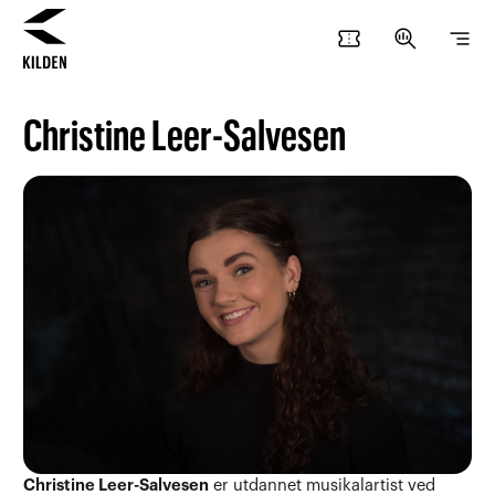
confirmation_number
search_insights
segment
Hopp
Hopp
til
til
Christine Leer-Salvesen
innhold
navigasjon
Christine Leer-Salvesen
er utdannet musikalartist ved