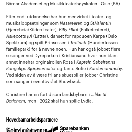
Bårdar Akademiet og Musikkteaterhøyskolen i Oslo (BA).
Etter endt utdannelse har hun medvirket i teater- og
musikaloppsetninger som
Nasareeren
og
St.Valentin
(Fjæreheia/Kilden teater),
Billy Elliot
(Folketeateret),
Askepotts jul
(Latter), danset for rapduoen Karpe (Oslo
Spektrum) og spilt Prinsessen i
Trollnatt
(Hunderfossen
familiepark) for å nevne noen.
Hun har også jobbet flere
sesonger ved Dyreparken i Kristiansand hvor hun blant
annet innehar orginalrollen Rosa i
Kaptein Sabeltanns
Kongelige Sjørøverteater
og Tante Sofie i
Kardemommeby
.
Ved siden av å være frilans skuespiller jobber Christine
som sanger i eventbyrået Showbøck.
Christine har en fortid som landsbybarn i
…like til
Betlehem
, men i 2022 skal hun spille Lydia.
Hovedsamarbeidspartnere