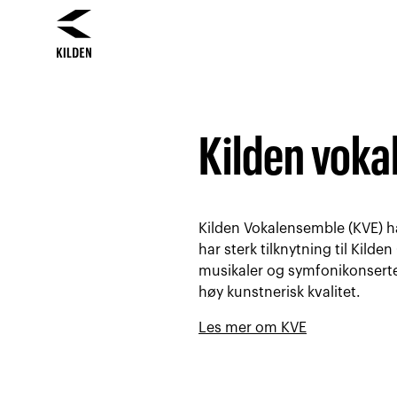
Hopp
Hopp
til
til
innhold
navigasjon
Kilden vok
Kilden Vokalensemble (KVE) ha
har sterk tilknytning til Kild
musikaler og symfonikonserte
høy kunstnerisk kvalitet.
Les mer om KVE