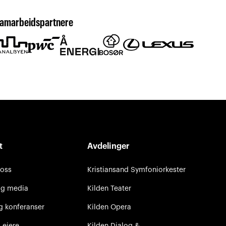
amarbeidspartnere
t
Avdelinger
 oss
Kristiansand Symfoniorkester
og media
Kilden Teater
g konferanser
Kilden Opera
 eiere
Kilden Dialog &