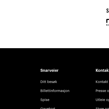
S
Snarveier
Kontak
Ditt besøk
Kontakt
Billettinformasjon
Presse 
Spise
Utleie o
Gavekort
Styre og