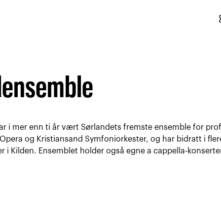
conf
alensemble
r i mer enn ti år vært Sørlandets fremste ensemble for pro
en Opera og Kristiansand Symfoniorkester, og har bidratt i fl
r i Kilden. Ensemblet holder også egne a cappella-konserte