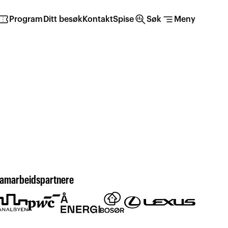
irmation_number
search_insights
segment
Program
Ditt besøk
Kontakt
Spise
Søk
Meny
amarbeidspartnere