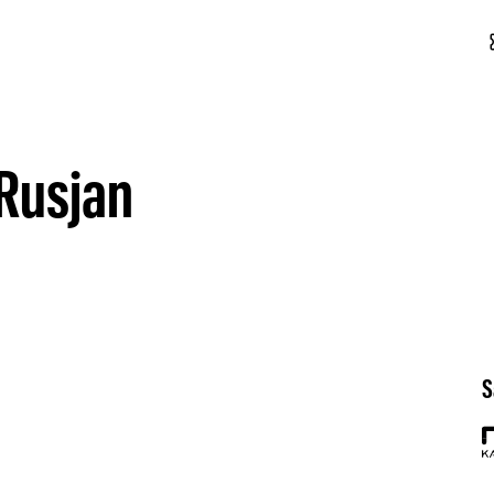
conf
Rusjan
S