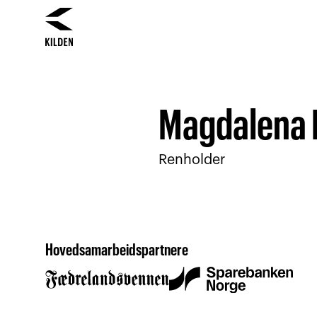
Hopp
Hopp
til
til
innhold
navigasjon
Magdalena 
Renholder
Hovedsamarbeidspartnere