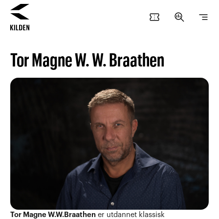
confirmation_number
search_insights
segment
Hopp
Hopp
til
til
Tor Magne W. W. Braathen
innhold
navigasjon
Tor Magne W.W.Braathen
er utdannet klassisk