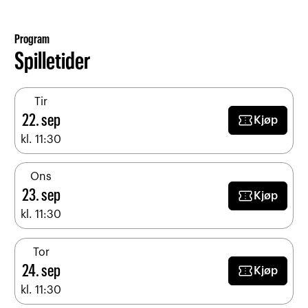
Program
Spilletider
Tir
confirmation_number
22. sep
Kjøp
kl. 11:30
Ons
confirmation_number
23. sep
Kjøp
kl. 11:30
Tor
confirmation_number
24. sep
Kjøp
kl. 11:30