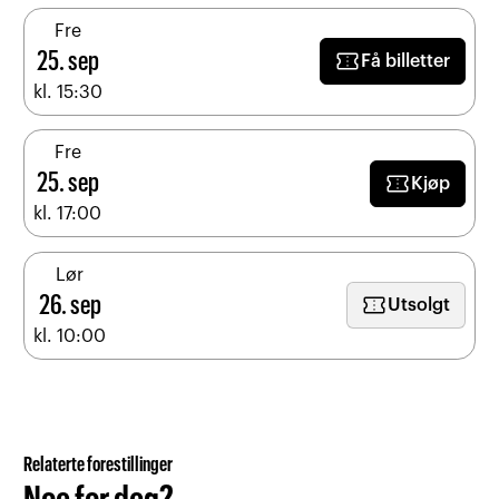
Fre
confirmation_number
25. sep
Få billetter
kl. 15:30
Fre
confirmation_number
25. sep
Kjøp
kl. 17:00
Lør
confirmation_number
26. sep
Utsolgt
kl. 10:00
Relaterte forestillinger