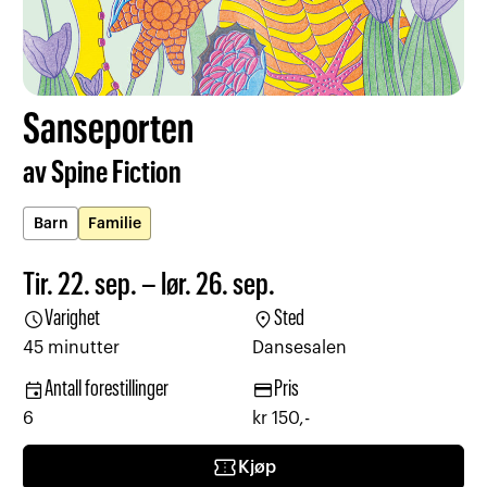
Sanseporten
av Spine Fiction
Barn
Familie
Tir. 22. sep. – lør. 26. sep.
schedule
location_on
Varighet
Sted
45 minutter
Dansesalen
event
credit_card
Antall forestillinger
Pris
6
kr 150,-
confirmation_number
Kjøp