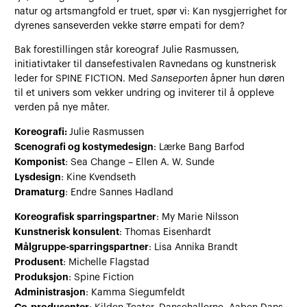
natur og artsmangfold er truet, spør vi: Kan nysgjerrighet for
dyrenes sanseverden vekke større empati for dem?
Bak forestillingen står koreograf Julie Rasmussen,
initiativtaker til dansefestivalen Ravnedans og kunstnerisk
leder for SPINE FICTION. Med
Sanseporten
åpner hun døren
til et univers som vekker undring og inviterer til å oppleve
verden på nye måter.
Koreografi:
Julie Rasmussen
Scenografi og kostymedesign
: Lærke Bang Barfod
Komponist
: Sea Change – Ellen A. W. Sunde
Lysdesign
: Kine Kvendseth
Dramaturg
: Endre Sannes Hadland
Koreografisk sparringspartner
: My Marie Nilsson
Kunstnerisk konsulent
: Thomas Eisenhardt
Målgruppe-sparringspartner
: Lisa Annika Brandt
Produsent
: Michelle Flagstad
Produksjon
: Spine Fiction
Administrasjon
: Kamma Siegumfeldt
Co-produsenter