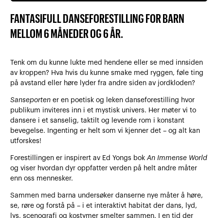
FANTASIFULL DANSEFORESTILLING FOR BARN
MELLOM 6 MÅNEDER OG 6 ÅR.
Tenk om du kunne lukte med hendene eller se med innsiden
av kroppen? Hva hvis du kunne smake med ryggen, føle ting
på avstand eller høre lyder fra andre siden av jordkloden?
Sanseporten
er en poetisk og leken danseforestilling hvor
publikum inviteres inn i et mystisk univers. Her møter vi to
dansere i et sanselig, taktilt og levende rom i konstant
bevegelse. Ingenting er helt som vi kjenner det – og alt kan
utforskes!
Forestillingen er inspirert av Ed Yongs bok
An Immense World
og viser hvordan dyr oppfatter verden på helt andre måter
enn oss mennesker.
Sammen med barna undersøker danserne nye måter å høre,
se, røre og forstå på – i et interaktivt habitat der dans, lyd,
lys, scenografi og kostymer smelter sammen. I en tid der