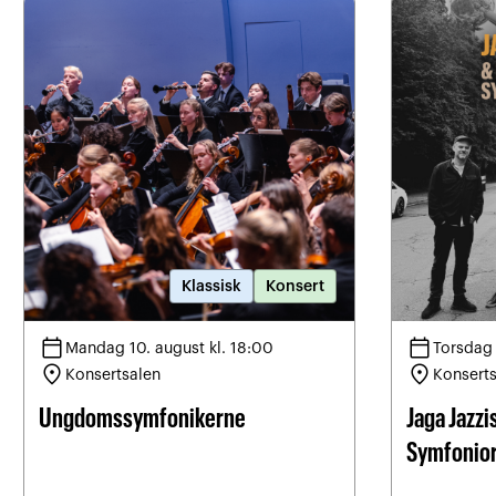
Klassisk
Konsert
calendar_today
calendar_today
Mandag 10. august kl. 18:00
Torsdag 
location_on
location_on
Konsertsalen
Konsert
Ungdomssymfonikerne
Jaga Jazzi
Symfonior