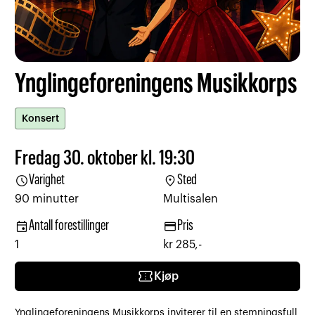
Ynglingeforeningens Musikkorps
Konsert
Fredag 30. oktober kl. 19:30
schedule
location_on
Varighet
Sted
90 minutter
Multisalen
event
credit_card
Antall forestillinger
Pris
1
kr 285,-
confirmation_number
Kjøp
Ynglingeforeningens Musikkorps inviterer til en stemningsfull