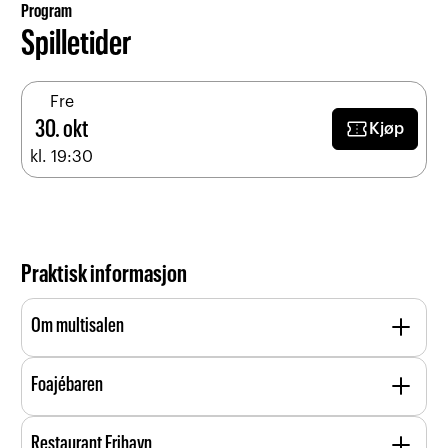
Program
Spilletider
Fre
confirmation_number
30. okt
Kjøp
kl. 19:30
Praktisk informasjon
add
Om multisalen
Multisalen har et uttrekkbart amfi og plass til 220
add
Foajébaren
personer.
Foajebaren er alltid åpen i forbindelse med større
add
Restaurant Frihavn