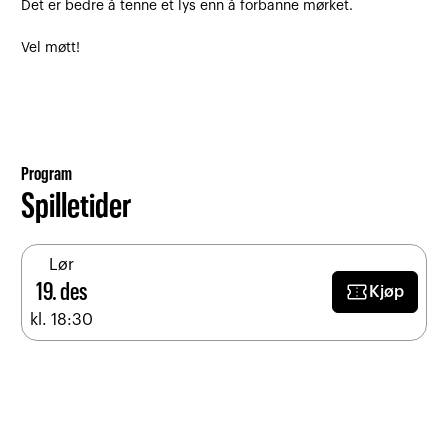
Det er bedre å tenne et lys enn å forbanne mørket.
Vel møtt!
Program
Spilletider
Lør
confirmation_number
19. des
Kjøp
kl. 18:30