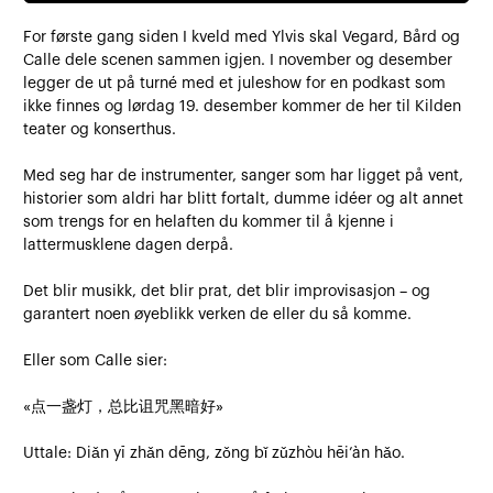
For første gang siden I kveld med Ylvis skal Vegard, Bård og
Calle dele scenen sammen igjen. I november og desember
legger de ut på turné med et juleshow for en podkast som
ikke finnes og lørdag 19. desember kommer de her til Kilden
teater og konserthus.
Med seg har de instrumenter, sanger som har ligget på vent,
historier som aldri har blitt fortalt, dumme idéer og alt annet
som trengs for en helaften du kommer til å kjenne i
lattermusklene dagen derpå.
Det blir musikk, det blir prat, det blir improvisasjon – og
garantert noen øyeblikk verken de eller du så komme.
Eller som Calle sier:
«点一盏灯，总比诅咒黑暗好»
Uttale: Diǎn yī zhǎn dēng, zǒng bǐ zǔzhòu hēi’àn hǎo.