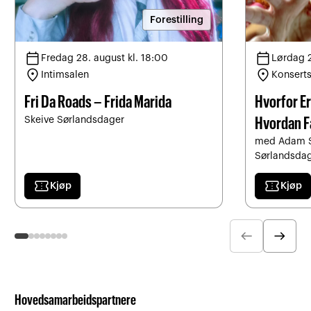
Forestilling
calendar_today
calendar_today
Fredag 28. august kl. 18:00
Lørdag 2
location_on
location_on
Intimsalen
Konsert
Fri Da Roads – Frida Marida
Hvorfor Er
Skeive Sørlandsdager
Hvordan Få
med Adam Sc
Sørlandsda
confirmation_number
confirmation_number
Kjøp
Kjøp
arrow_left_alt
arrow_right_alt
Hovedsamarbeidspartnere