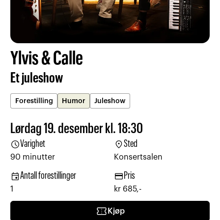
Ylvis & Calle
Et juleshow
Forestilling
Humor
Juleshow
Lørdag 19. desember kl. 18:30
schedule
location_on
Varighet
Sted
90 minutter
Konsertsalen
event
credit_card
Antall forestillinger
Pris
1
kr 685,-
confirmation_number
Kjøp