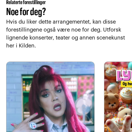
Relaterte forestillinger
ledsager
med ledsagerbevis.
Noe for deg?
Hørselshjelp i Kilden (PDF)
Hvis du liker dette arrangementet, kan disse
forestillingene også være noe for deg. Utforsk
lignende konserter, teater og annen scenekunst
her i Kilden.