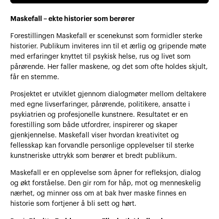
Maskefall – ekte historier som berører
Forestillingen Maskefall er scenekunst som formidler sterke
historier. Publikum inviteres inn til et ærlig og gripende møte
med erfaringer knyttet til psykisk helse, rus og livet som
pårørende. Her faller maskene, og det som ofte holdes skjult,
får en stemme.
Prosjektet er utviklet gjennom dialogmøter mellom deltakere
med egne livserfaringer, pårørende, politikere, ansatte i
psykiatrien og profesjonelle kunstnere. Resultatet er en
forestilling som både utfordrer, inspirerer og skaper
gjenkjennelse. Maskefall viser hvordan kreativitet og
fellesskap kan forvandle personlige opplevelser til sterke
kunstneriske uttrykk som berører et bredt publikum.
Maskefall er en opplevelse som åpner for refleksjon, dialog
og økt forståelse. Den gir rom for håp, mot og menneskelig
nærhet, og minner oss om at bak hver maske finnes en
historie som fortjener å bli sett og hørt.