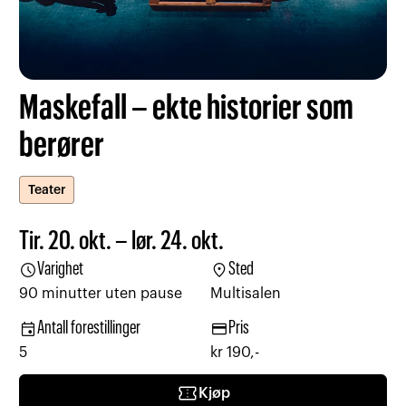
Maskefall – ekte historier som
berører
Teater
Tir. 20. okt. – lør. 24. okt.
schedule
location_on
Varighet
Sted
90 minutter uten pause
Multisalen
event
credit_card
Antall forestillinger
Pris
5
kr 190,-
confirmation_number
Kjøp