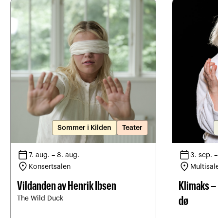
Sommer i Kilden
Teater
calendar_today
calendar_today
7. aug. – 8. aug.
3. sep. –
location_on
location_on
Konsertsalen
Multisal
Vildanden av Henrik Ibsen
Klimaks – 
The Wild Duck
dø