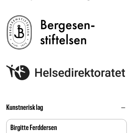
remove
Kunstnerisk lag
Birgitte Ferddersen