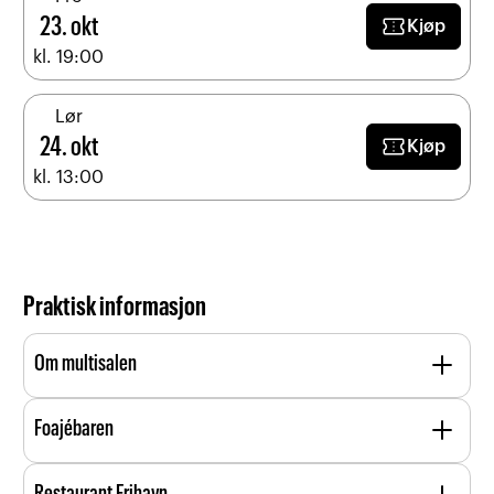
confirmation_number
23. okt
Kjøp
kl. 19:00
Lør
confirmation_number
24. okt
Kjøp
kl. 13:00
Praktisk informasjon
add
Om multisalen
Multisalen har et uttrekkbart amfi og plass til 220
add
Foajébaren
personer.
Foajebaren er alltid åpen i forbindelse med større