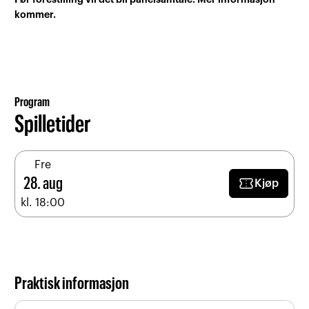
kommer.
Program
Spilletider
Fre
confirmation_number
28. aug
Kjøp
kl. 18:00
Praktisk informasjon