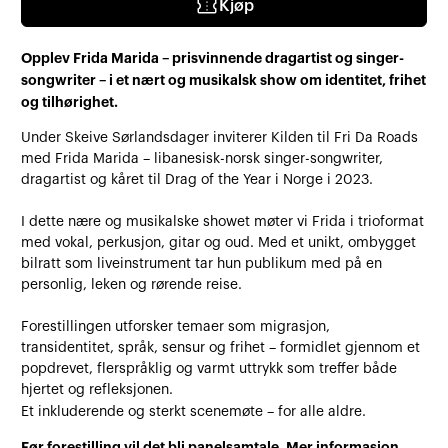
confirmation_number
Kjøp
Opplev Frida Marida – prisvinnende dragartist og singer-
songwriter – i et nært og musikalsk show om identitet, frihet
og tilhørighet.
Under Skeive Sørlandsdager inviterer Kilden til Fri Da Roads
med Frida Marida – libanesisk-norsk singer-songwriter,
dragartist og kåret til Drag of the Year i Norge i 2023.
I dette nære og musikalske showet møter vi Frida i trioformat
med vokal, perkusjon, gitar og oud. Med et unikt, ombygget
bilratt som liveinstrument tar hun publikum med på en
personlig, leken og rørende reise.
Forestillingen utforsker temaer som migrasjon,
transidentitet, språk, sensur og frihet – formidlet gjennom et
popdrevet, flerspråklig og varmt uttrykk som treffer både
hjertet og refleksjonen.
Et inkluderende og sterkt scenemøte – for alle aldre.
Før forestilling vil det bli panelsamtale. Mer informasjon