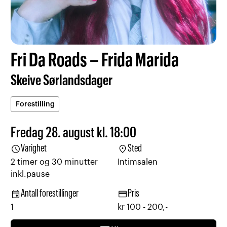
Fri Da Roads – Frida Marida
Skeive Sørlandsdager
Forestilling
Fredag 28. august kl. 18:00
schedule
location_on
Varighet
Sted
2 timer og 30 minutter
Intimsalen
inkl.pause
event
credit_card
Antall forestillinger
Pris
1
kr 100 - 200,-