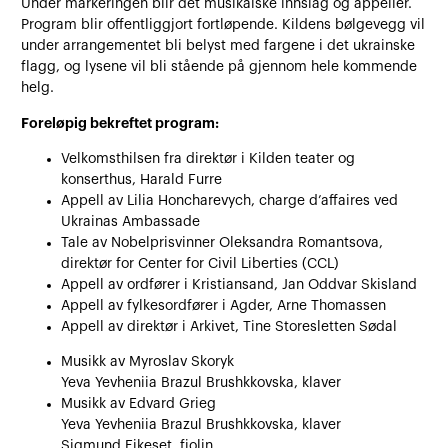
Under markeringen blir det musikalske innslag og appeller.
Program blir offentliggjort fortløpende. Kildens bølgevegg vil
under arrangementet bli belyst med fargene i det ukrainske
flagg, og lysene vil bli stående på gjennom hele kommende
helg.
Foreløpig bekreftet program:
Velkomsthilsen fra direktør i Kilden teater og
konserthus, Harald Furre
Appell av Lilia Honcharevych, charge d’affaires ved
Ukrainas Ambassade
Tale av Nobelprisvinner
Oleksandra Romantsova,
direktør for Center for Civil Liberties (CCL)
Appell av ordfører i Kristiansand, Jan Oddvar Skisland
Appell av fylkesordfører i Agder, Arne Thomassen
Appell av direktør i Arkivet, Tine Storesletten Sødal
Musikk av Myroslav Skoryk
Yeva Yevheniia Brazul Brushkkovska, klaver
Musikk av Edvard Grieg
Yeva Yevheniia Brazul Brushkkovska, klaver
Sigmund Eikeset, fiolin