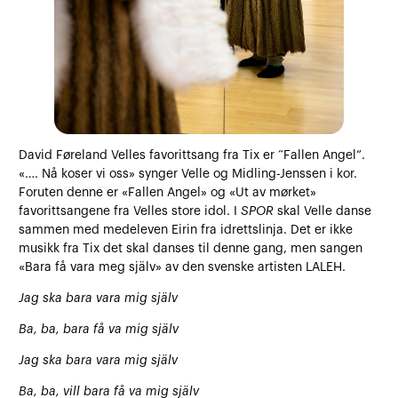
David Føreland Velles favorittsang fra Tix er “Fallen Angel”.
«…. Nå koser vi oss» synger Velle og Midling-Jenssen i kor.
Foruten denne er «Fallen Angel» og «Ut av mørket»
favorittsangene fra Velles store idol. I
SPOR
skal Velle danse
sammen med medeleven Eirin fra idrettslinja. Det er ikke
musikk fra Tix det skal danses til denne gang, men sangen
«Bara få vara meg själv» av den svenske artisten LALEH.
Jag ska bara vara mig själv
Ba, ba, bara få va mig själv
Jag ska bara vara mig själv
Ba, ba, vill bara få va mig själv