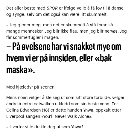
Det aller beste med
SPOR
er ifølge Velle å få lov til å danse
og synge, selv om det også kan være litt skummelt.
– Jeg gleder meg, men det er skummelt å stå foran så
mange mennesker. Jeg blir ikke flau, men jeg blir nervøs. Jeg
får sommerfugler i magen.
– På øvelsene har vi snakket mye om
hvem vi er på innsiden, eller «bak
maska».
Med kjæledyr på scenen
Mens noen velger å kle seg ut som sitt store forbilde, velger
andre å entre catwalken utkledd som sin beste venn. For
Celina Edvardsen (18) er dette hunden Ynwa, oppkalt etter
Liverpool-sangen «You’ll Never Walk Alone».
– Hvorfor ville du kle deg ut som Ynwa?