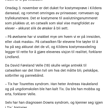
Onsdag 3. november er det duket for kostymeprøve i Kildens
dansesal, og rommet omringes av prinsesser, romvesen og
tryllekunstnere. Det er kostymene til avslutningsnummeret
som plukkes ut, en catwalk som skal vise mangfoldet av
elever – akkurat slik de ønsker å bli sett.
– På øvelsene har vi snakket mye om hvem vi er på innsiden,
eller «bak maska». På catwalken får elevene frie tøyler til å
ha på seg akkurat det de vil, og Kildens kostymeavdeling
legger til rette for å gjøre elevenes visjon til realitet, forklarer
Lindland.
Da David Føreland Velle (18) skulle velge antrekk til
catwalken var det liten tvil om hva det måtte bli; pelskåpe,
solbriller og pannebånd.
– Tix har Tourettes syndrom. Han heter Andreas Haukeland
og på ungdomskolen ble han kalt Tix. Da ble han mobba og
erta, forklarer Velle.
Selv har han diagnosen Downs syndrom, og kjenner seg igjen
i Tix´ historier.