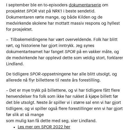
I september ble en to-episoders
dokumentarserie
om
prosjektet
SPOR
vist på NRK1 i beste sendetid.
Dokumentaren rørte mange, og både Kilden og de
medvirkende skolene har mottatt massiv respons og hyllest
for prosjektet.
– Tilbakemeldingene har vært overveldende. Folk har blitt
rørt, og historiene har gjort inntrykk. Jeg synes
dokumentarteamet har fanget
SPOR
på en vakker måte, og
de medvirkende har opplevd dette som veldig stort, forklarer
Lindland.
De tidligere
SPOR
-oppsetningene har alle blitt utsolgt, og
allerede nå flyr billettene til neste års forestilling.
– Det er mye trykk på billettene, og vi har tidligere fått flere
henvendelser fra folk som ikke har rukket å kjøpe billett før
det ble utsolgt. Neste år spiller vi i større sal enn vi har gjort
tidligere, og vi spiller også flere forestillinger enn vi har gjort
før slik at så mange
som mulig kan få dette med seg, sier Lindland.
Les mer om SPOR 2022 her