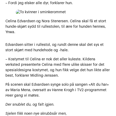
– Fordi jeg elsker alle dyr, forklarer hun.
Celina Edvardsen og Nora Stenersen. Celina skal få et stort
hunde-skjørt sydd til rullestolen, til ære for hunden hennes,
Ynwa.
Edvardsen sitter i rullestol, og rundt denne skal det sys et
stort skjørt med hundehode og -hale.
– Kostymet til Celina er nok det aller kuleste. Kildens
verksted presenterte Celina med flere ulike skisser for det
spesialdesigna kostymet, og hun fikk velge det hun likte aller
best, forklarer Midling-Jenssen.
På scenen skal Edvardsen synge solo på sangen «Alt du har»
av Maria Mena, oversatt av Hanne Krogh i TV2-programmet
Hver gang vi møtes
.
Der snublet du, og falt igjen.
Sjelen fikk noen nye skrubbsår men,