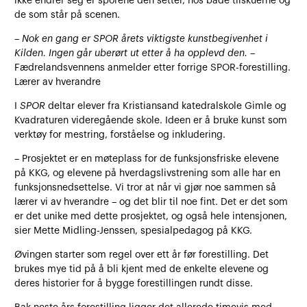
ikke endrer seg er sporene den setter, hos både tilskuerne og
de som står på scenen.
– Nok en gang er SPOR årets viktigste kunstbegivenhet i
Kilden. Ingen går uberørt ut etter å ha opplevd den. –
Fædrelandsvennens anmelder etter forrige SPOR-forestilling.
Lærer av hverandre
I
SPOR
deltar elever fra Kristiansand katedralskole Gimle og
Kvadraturen videregående skole. Ideen er å bruke kunst som
verktøy for mestring, forståelse og inkludering.
– Prosjektet er en møteplass for de funksjonsfriske elevene
på KKG, og elevene på hverdagslivstrening som alle har en
funksjonsnedsettelse. Vi tror at når vi gjør noe sammen så
lærer vi av hverandre – og det blir til noe fint. Det er det som
er det unike med dette prosjektet, og også hele intensjonen,
sier Mette Midling-Jenssen, spesialpedagog på KKG.
Øvingen starter som regel over ett år før forestilling. Det
brukes mye tid på å bli kjent med de enkelte elevene og
deres historier for å bygge forestillingen rundt disse.