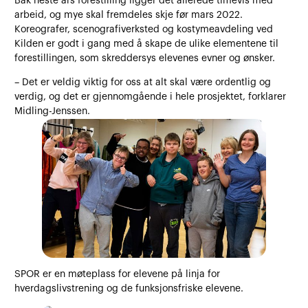
Bak neste års forestilling ligger det allerede timevis med
arbeid, og mye skal fremdeles skje før mars 2022.
Koreografer, scenografiverksted og kostymeavdeling ved
Kilden er godt i gang med å skape de ulike elementene til
forestillingen, som skreddersys elevenes evner og ønsker.
– Det er veldig viktig for oss at alt skal være ordentlig og
verdig, og det er gjennomgående i hele prosjektet, forklarer
Midling-Jenssen.
SPOR er en møteplass for elevene på linja for
hverdagslivstrening og de funksjonsfriske elevene.