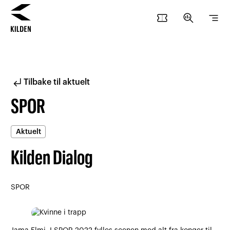
confirmation_number
search_insights
segment
Hopp
Hopp
til
til
innhold
navigasjon
subdirectory_arrow_left
Tilbake til aktuelt
SPOR
Aktuelt
Kilden Dialog
SPOR