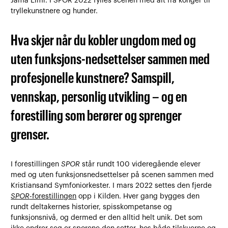
Jama Elmi. I SPOR 2022 fylles scenen med alt fra konger til
tryllekunstnere og hunder.
Hva skjer når du kobler ungdom med og
uten funksjons-nedsettelser sammen med
profesjonelle kunstnere? Samspill,
vennskap, personlig utvikling – og en
forestilling som berører og sprenger
grenser.
I forestillingen
SPOR
står rundt 100 videregående elever
med og uten funksjonsnedsettelser på scenen sammen med
Kristiansand Symfoniorkester. I mars 2022 settes den fjerde
SPOR
-forestillingen
opp i Kilden. Hver gang bygges den
rundt deltakernes historier, spisskompetanse og
funksjonsnivå, og dermed er den alltid helt unik. Det som