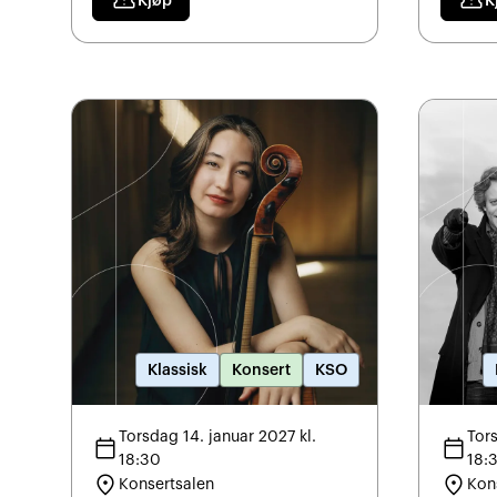
confirmation_number
confirmation_number
Kjøp
K
Klassisk
Konsert
KSO
Torsdag 14. januar 2027 kl.
Tors
calendar_today
calendar_today
18:30
18:
location_on
location_on
Konsertsalen
Kon