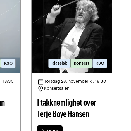
KSO
Klassisk
Konsert
KSO
calendar_today
. 18:30
Torsdag 26. november kl. 18:30
location_on
Konsertsalen
an
I takknemlighet over
Terje Boye Hansen