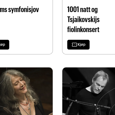
ms symfonisjov
1001 natt og
Tsjaikovskijs
fiolinkonsert
confirmation_number
jøp
Kjøp