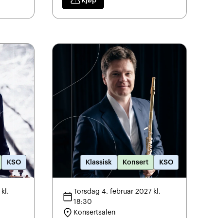
confirmation_number
Kjøp
KSO
Klassisk
Konsert
KSO
kl.
Torsdag 4. februar 2027 kl.
calendar_today
18:30
location_on
Konsertsalen