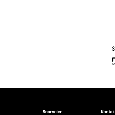
S
Snarveier
Kontak