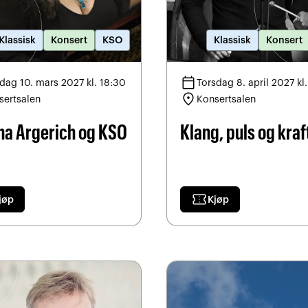
Klassisk
Konsert
KSO
Klassisk
Konsert
calendar_today
dag 10. mars 2027 kl. 18:30
Torsdag 8. april 2027 kl
location_on
sertsalen
Konsertsalen
ha Argerich og KSO
Klang, puls og kraf
confirmation_number
jøp
Kjøp