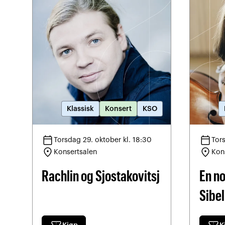
Klassisk
Konsert
KSO
calendar_today
calendar_today
Torsdag 29. oktober kl. 18:30
Tor
location_on
location_on
Konsertsalen
Kon
Rachlin og Sjostakovitsj
En n
Sibel