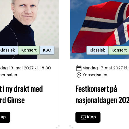
Klassisk
Konsert
KSO
Klassisk
Konsert
calendar_today
dag 13. mai 2027 kl. 18:30
Mandag 17. mai 2027 kl.
location_on
sertsalen
Konsertsalen
t i ny drakt med
Festkonsert på
rd Gimse
nasjonaldagen 20
confirmation_number
jøp
Kjøp