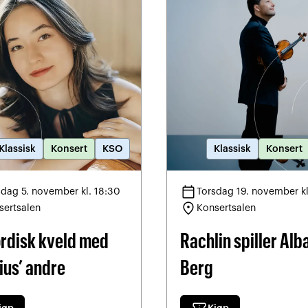
Klassisk
Konsert
KSO
Klassisk
Konsert
calendar_today
sdag 5. november kl. 18:30
Torsdag 19. november kl
location_on
sertsalen
Konsertsalen
ordisk kveld med
Rachlin spiller Alb
ius’ andre
Berg