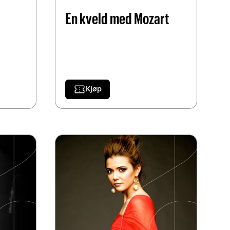
En kveld med Mozart
confirmation_number
Kjøp