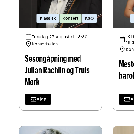
Klassisk
Konsert
KSO
calendar_today
Tor
Torsdag 27. august kl. 18:30
calendar_today
location_on
18:
Konsertsalen
location_on
Kon
Sesongåpning med
Mest
Julian Rachlin og Truls
baro
Mørk
confirmation_number
confirmation_number
Kjøp
K