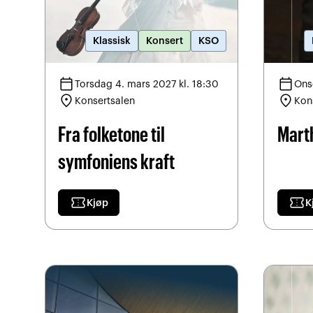
Klassisk
Konsert
KSO
calendar_today
calendar_today
Torsdag 4. mars 2027 kl. 18:30
Ons
location_on
location_on
Konsertsalen
Kon
Fra folketone til
Mart
symfoniens kraft
confirmation_number
confirmation_number
Kjøp
K