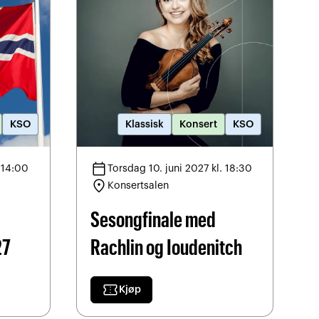
KSO
Klassisk
Konsert
KSO
calendar_today
 14:00
Torsdag 10. juni 2027 kl. 18:30
location_on
Konsertsalen
Sesongfinale med
27
Rachlin og Ioudenitch
confirmation_number
Kjøp