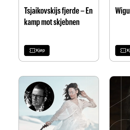
Tsjaikovskijs fjerde – En
Wigu
kamp mot skjebnen
confirmation_number
confirmation_number
Kjøp
K