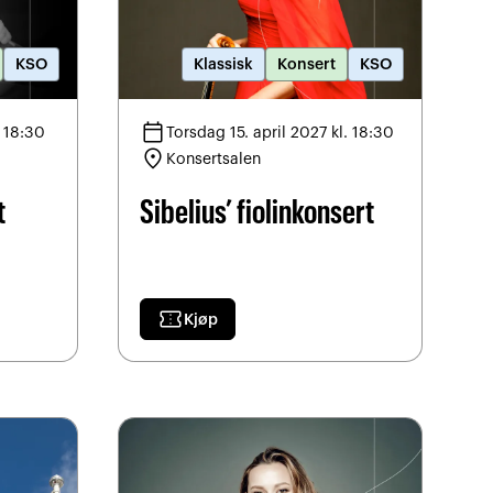
KSO
Klassisk
Konsert
KSO
calendar_today
. 18:30
Torsdag 15. april 2027 kl. 18:30
location_on
Konsertsalen
t
Sibelius’ fiolinkonsert
confirmation_number
Kjøp