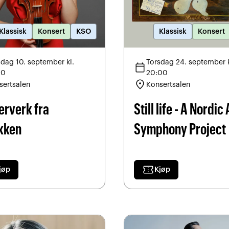
Klassisk
Konsert
KSO
Klassisk
Konsert
sdag 10. september kl.
Torsdag 24. september k
calendar_today
30
20:00
location_on
sertsalen
Konsertsalen
erverk fra
Still life - A Nordic 
kken
Symphony Project
confirmation_number
jøp
Kjøp