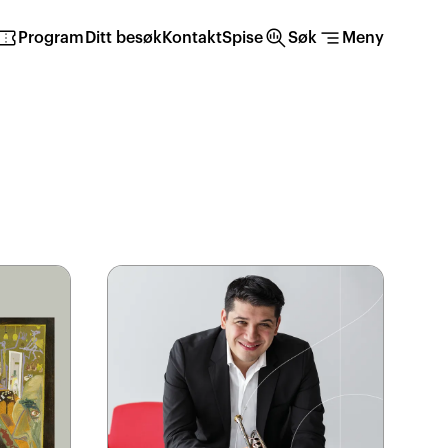
irmation_number
search_insights
segment
Program
Ditt besøk
Kontakt
Spise
Søk
Meny