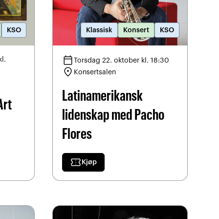
KSO
Klassisk
Konsert
KSO
calendar_today
l.
Torsdag 22. oktober kl. 18:30
location_on
Konsertsalen
Latinamerikansk
Art
lidenskap med Pacho
Flores
confirmation_number
Kjøp