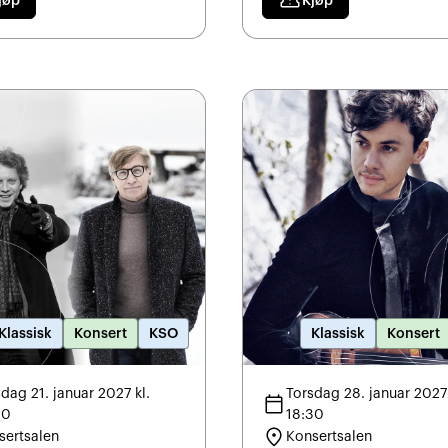
confirmation_number
jøp
Kjøp
Klassisk
Konsert
KSO
Klassisk
Konsert
dag 21. januar 2027 kl.
Torsdag 28. januar 2027 
calendar_today
30
18:30
location_on
sertsalen
Konsertsalen