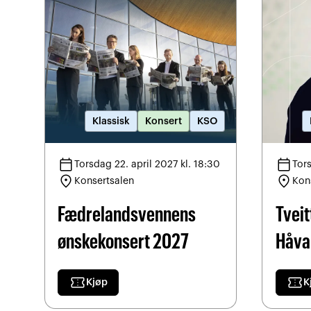
Klassisk
Konsert
KSO
calendar_today
calendar_today
Torsdag 22. april 2027 kl. 18:30
Tors
location_on
location_on
Konsertsalen
Kon
Fædrelandsvennens
Tveit
ønskekonsert 2027
Håva
confirmation_number
confirmation_number
Kjøp
K