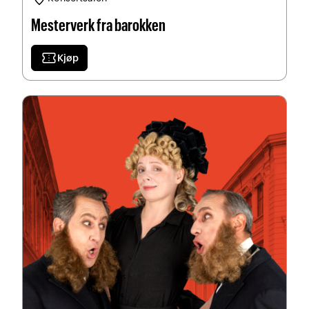
Mesterverk fra barokken
confirmation_number
Kjøp