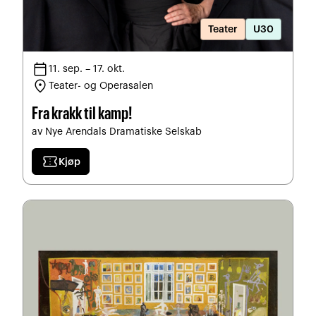
Teater
U30
calendar_today
11. sep. – 17. okt.
location_on
Teater- og Operasalen
Fra krakk til kamp!
av Nye Arendals Dramatiske Selskab
confirmation_number
Kjøp