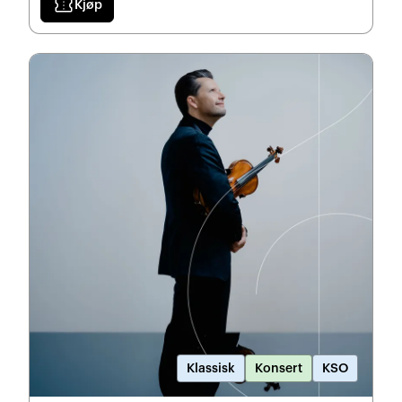
confirmation_number
Kjøp
Klassisk
Konsert
KSO