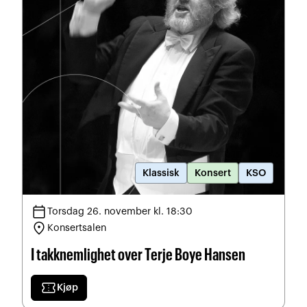
Klassisk
Konsert
KSO
calendar_today
Torsdag 26. november kl. 18:30
location_on
Konsertsalen
I takknemlighet over Terje Boye Hansen
confirmation_number
Kjøp