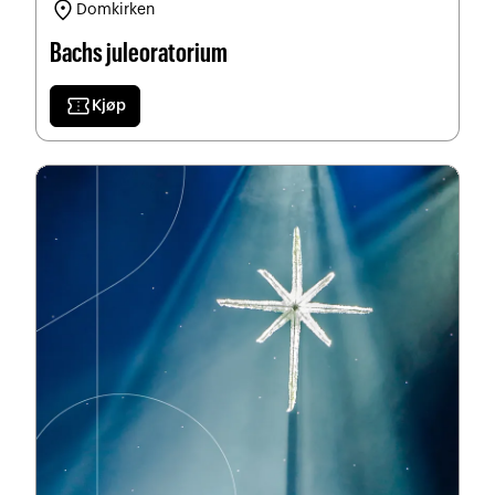
location_on
Domkirken
Bachs juleoratorium
confirmation_number
Kjøp