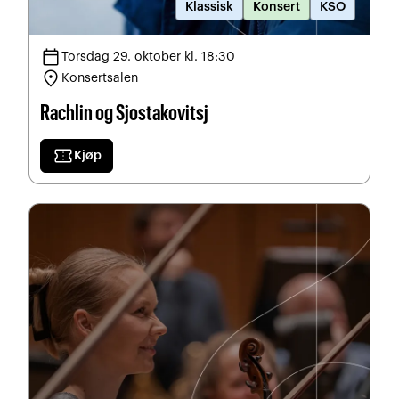
Klassisk
Konsert
KSO
calendar_today
Torsdag 29. oktober kl. 18:30
location_on
Konsertsalen
Rachlin og Sjostakovitsj
confirmation_number
Kjøp