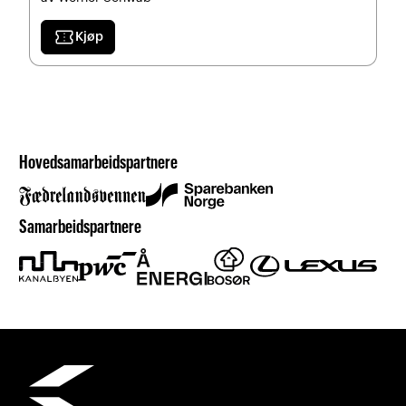
confirmation_number
Kjøp
Hovedsamarbeidspartnere
Samarbeidspartnere