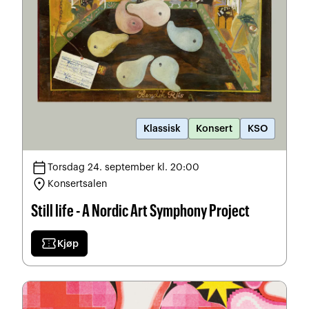
Klassisk
Konsert
KSO
calendar_today
Torsdag 24. september kl. 20:00
location_on
Konsertsalen
Still life - A Nordic Art Symphony Project
confirmation_number
Kjøp