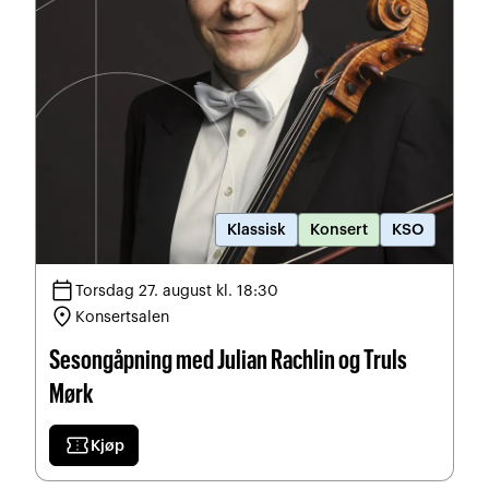
Klassisk
Konsert
KSO
calendar_today
Torsdag 27. august kl. 18:30
location_on
Konsertsalen
Sesongåpning med Julian Rachlin og Truls
Mørk
confirmation_number
Kjøp