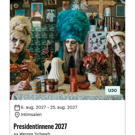
U30
calendar_today
6. aug. 2027 – 25. aug. 2027
location_on
Intimsalen
Presidentinnene 2027
av Werner Schwab