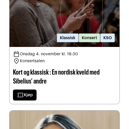
Klassisk
Konsert
KSO
calendar_today
Onsdag 4. november kl. 18:30
location_on
Konsertsalen
Kort og klassisk : En nordisk kveld med
Sibelius’ andre
confirmation_number
Kjøp