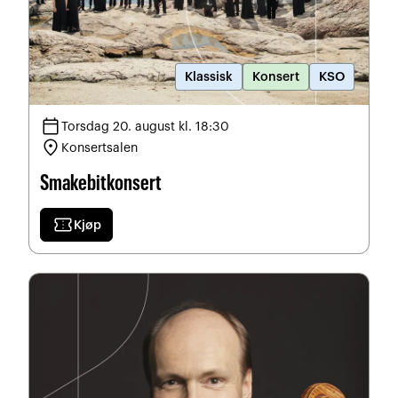
Klassisk
Konsert
KSO
calendar_today
Torsdag 20. august kl. 18:30
location_on
Konsertsalen
Smakebitkonsert
confirmation_number
Kjøp