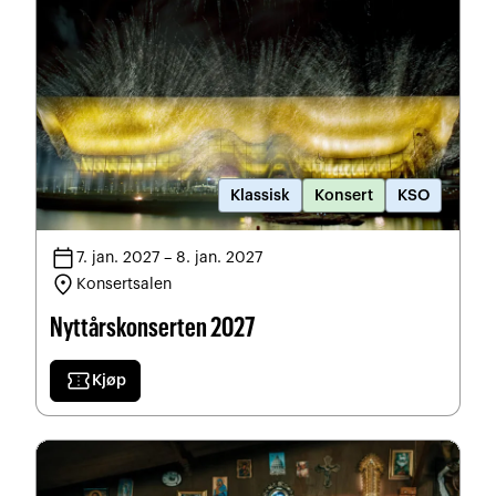
Klassisk
Konsert
KSO
calendar_today
7. jan. 2027 – 8. jan. 2027
location_on
Konsertsalen
Nyttårskonserten 2027
confirmation_number
Kjøp