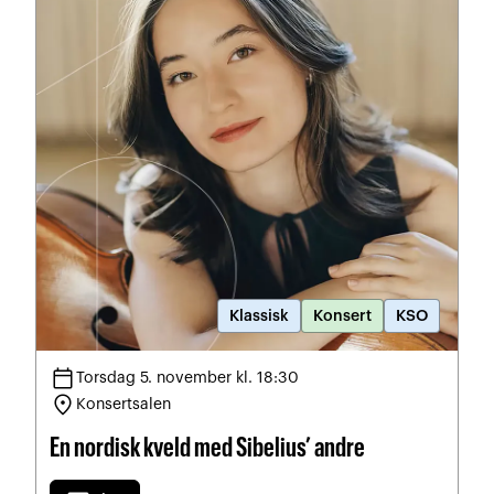
Klassisk
Konsert
KSO
calendar_today
Torsdag 5. november kl. 18:30
location_on
Konsertsalen
En nordisk kveld med Sibelius’ andre