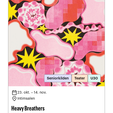
Seniorkilden
Teater
U30
calendar_today
23. okt. – 14. nov.
location_on
Intimsalen
Heavy Breathers