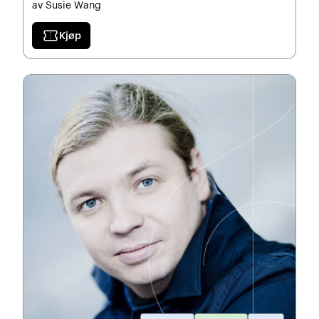
av Susie Wang
confirmation_number
Kjøp