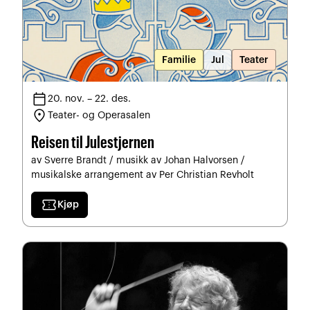
Familie
Jul
Teater
calendar_today
20. nov. – 22. des.
location_on
Teater- og Operasalen
Reisen til Julestjernen
av Sverre Brandt / musikk av Johan Halvorsen /
musikalske arrangement av Per Christian Revholt
confirmation_number
Kjøp