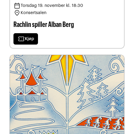
calendar_today
Torsdag 19. november kl. 18:30
location_on
Konsertsalen
Rachlin spiller Alban Berg
confirmation_number
Kjøp