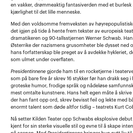
en vakker, drømmeaktig fantasiverden med et burlesk
kjærlighet til det lille menneske.
Med den voldsomme fremveksten av høyrepopulistiske o
det igjen på tide å hente frem tekster av europeisk teat
dramatikeren og 90-tallsstjernen Werner Schwab. Han v
Østerrike der nazismens grusomheter ble dysset ned og 
hans forfatterskap ble preget av å avdekke hykleriet,
som ulmet under overflaten.
Presidentinnene
gjorde ham til en rocketjerne i teate
som på bare fire år skrev 16 stykker før han drakk seg 
groteske humor, frodige språk og nådeløse samfunnskri
mest omtalte kunstnere. Hans helt egen måte å skrive 
der han fant opp ord, skrev bevisst feil og lekte med bå
enormt talent som døde altfor tidlig – teatrets Kurt Co
Nå setter Kilden Teater opp Schwabs eksplosive debut
kjent for sin sterke visuelle stil og evne til å skape i