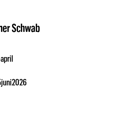
ner Schwab
5
april
5
juni
2026