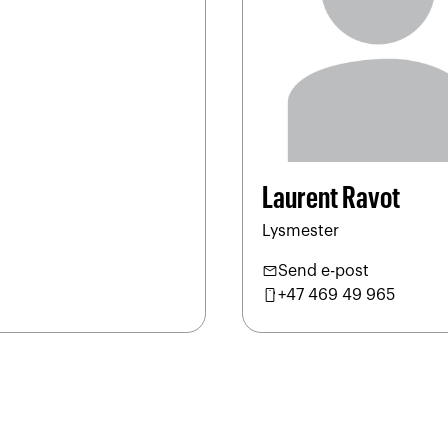
Laurent Ravot
Lysmester
mail
Send e-post
mobile
+47 469 49 965