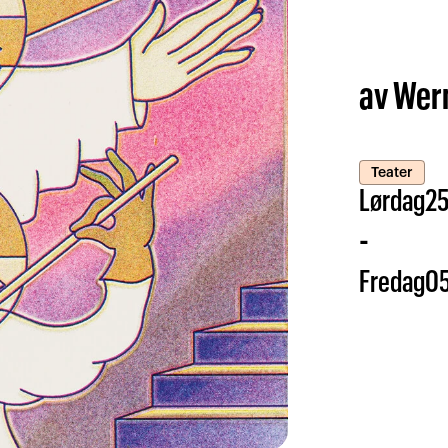
av Wer
Teater
Lørdag
2
-
Fredag
0