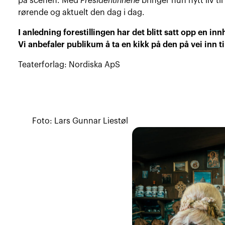
på scenen. Med
Presidentinnene
bringer hun nytt liv til
rørende og aktuelt den dag i dag.
I anledning forestillingen har det blitt satt opp en i
Vi anbefaler publikum å ta en kikk på den på vei inn til
Teaterforlag: Nordiska
ApS
Foto: Lars Gunnar Liestøl