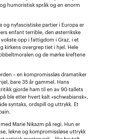
 og humoristisk språk og en enorm
g nyfascistiske partier i Europa er
ers enfant terrible, den østerrikske
okste opp i fattigdom i Graz, i et
kirkens overgrep tiet i hjel. Hele
 dobbeltmoralen og de mørke kreftene
rverden – en kompromissløs dramatiker
i hjel, bare 35 år gammel. Hans
tikk gjorde ham til en av 90-tallets
på ble etter hvert kalt «schwabiansk»,
de syntaks, ordspill og uttrykk. Et
bain.
 med Marie Nikazm på regi. Hun er
ntense, lekne og kompromissløse uttrykk