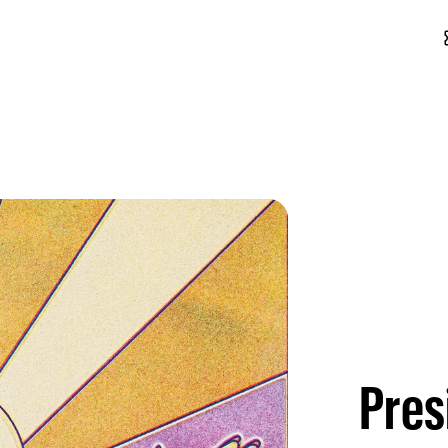
conf
Pres