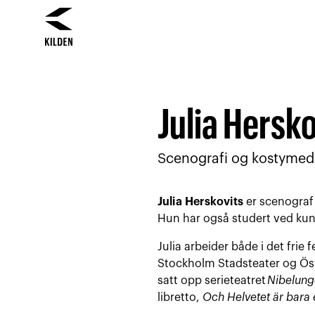
Hopp
Hopp
til
til
innhold
navigasjon
Julia Hersko
Scenografi og kostymed
Julia Herskovits
er scenograf
Hun har også studert ved ku
Julia arbeider både i det frie
Stockholm Stadsteater og Ös
satt opp serieteatret
Nibelung
libretto,
Och Helvetet är bara 