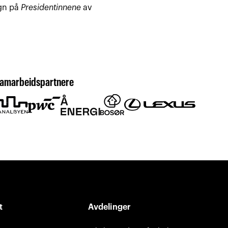
ign på
Presidentinnene
av
amarbeidspartnere
t
Avdelinger