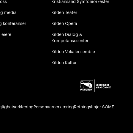
 oss
Kristiansand Symfoniorkester
og media
Kilden Teater
g konferanser
Kilden Opera
 eiere
Kilden Dialog &
Kompetansesenter
Kilden Vokalensemble
Kilden Kultur
glighetserklæring
Personvernerklæring
Retningslinjer SOME