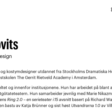
conf
vits
esign
 og kostymdesigner utdannet fra Stockholms Dramatiska Högs
nstskolen The Gerrit Rietveld Academy i Amsterdam.
 feltet og innenfor institusjonene. Hun har arbeidet på blant
tgötateteatern. Hun samarbeider jevnlig med Marie Nikaz
ens Ring 2.0
–
en serieteater i
15 avsnitt
basert på Richard W
en bastu
av Katja Brünner og sist høst
Utvandrarna 1.0
av Vi