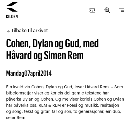
confirmation_number
search_insights
segment
Hopp
Hopp
til
til
subdirectory_arrow_left
Tilbake til arkivet
innhold
navigasjon
Cohen, Dylan og Gud, med
Håvard og Simen Rem
Mandag
07
april
2014
Ein kveld via Cohen, Dylan og Gud, lovar Håvard Rem. – Som
bibelomsetjar viser eg korleis dei gamle tekstene har
påverka Dylan og Cohen. Og me viser korleis Cohen og Dylan
har påverka oss. REM & REM er Poesi og musikk, resitasjon
og song, tekst og gitar, far og son, to generasjonar, ein duo,
seier Rem.