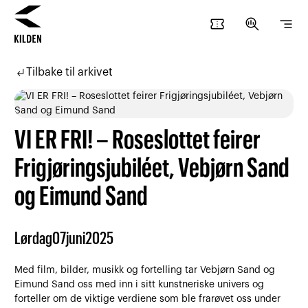
confirmation_number
search_insights
segment
Hopp
Hopp
til
til
subdirectory_arrow_left
Tilbake til arkivet
innhold
navigasjon
VI ER FRI! – Roseslottet feirer
Frigjøringsjubiléet, Vebjørn Sand
og Eimund Sand
Lørdag
07
juni
2025
Med film, bilder, musikk og fortelling tar Vebjørn Sand og
Eimund Sand oss med inn i sitt kunstneriske univers og
forteller om de viktige verdiene som ble frarøvet oss under