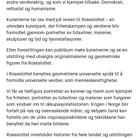
andre verdenskrig, og som vi kjempet tilbake: Demokrati,
rettsstat og humanisme.
Kunstnerne tar oss med på reisen til Roseslottet – en
utendørs kunstpark, der frihetskampen og verdiene blir
formidlet gjennom portretter av tidsvitner, malerier,
skulpturer og lyd og lysinstallasjoner.
Etter forestillingen kan publikum møte kunstnerne og se en
utstilling med utvalgte originalmalerier og geometriske
figurer fra Roseslottet.
I Roseslottet benyttes geometriens universelle språk til å
formidle universelle verdier, som menneskerettigheter.
Vi får se helfigurs portretter av kvinner og menn som kjempet
for friheten, portretter av tidsvitner og malerier som fungerer
som vinduer inn til okkupasjonshistorien. Krigen i Norge blir
fortalt på nye og overraskende måter, og Vebjørn Sand kan
fortelle om de ulike inspirasjonskildene og teknikkene han
benyttet da han malte bildene.
Roseslottet inneholder historier fra hele landet og utstillingen