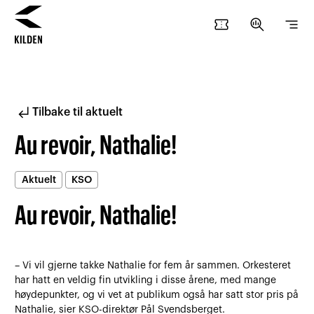
confirmation_number
search_insights
segment
Hopp
Hopp
til
til
innhold
navigasjon
subdirectory_arrow_left
Tilbake til aktuelt
Au revoir, Nathalie!
Aktuelt
KSO
Au revoir, Nathalie!
– Vi vil gjerne takke Nathalie for fem år sammen. Orkesteret
har hatt en veldig fin utvikling i disse årene, med mange
høydepunkter, og vi vet at publikum også har satt stor pris på
Nathalie, sier KSO-direktør Pål Svendsberget.