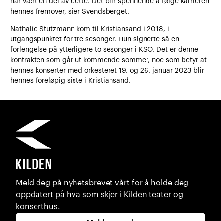
har vært en del av dette. Det blir spennende å følge karrieren
hennes fremover, sier Svendsberget.
Nathalie Stutzmann kom til Kristiansand i 2018, i
utgangspunktet for tre sesonger. Hun signerte så en
forlengelse på ytterligere to sesonger i KSO. Det er denne
kontrakten som går ut kommende sommer, noe som betyr at
hennes konserter med orkesteret 19. og 26. januar 2023 blir
hennes foreløpig siste i Kristiansand.
Meld deg på nyhetsbrevet vårt for å holde deg
oppdatert på hva som skjer i Kilden teater og
konserthus.