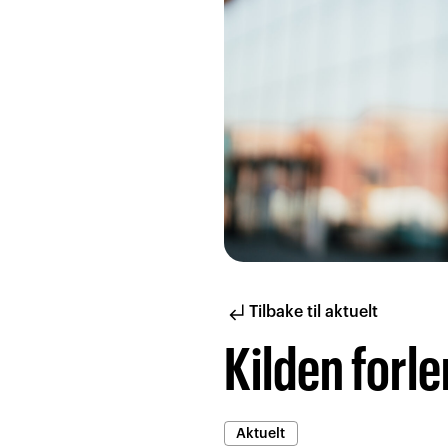
subdirectory_arrow_left
Tilbake til aktuelt
Kilden forle
Aktuelt