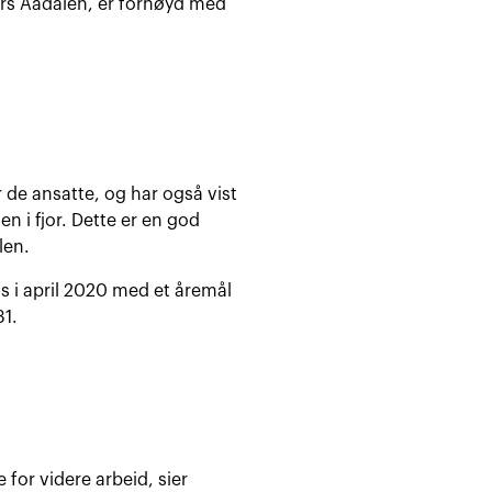
ders Aadalen, er fornøyd med
r de ansatte, og har også vist
 i fjor. Dette er en god
len.
us i april 2020 med et åremål
31.
 for videre arbeid, sier