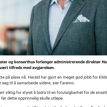
 teater og konserthus forlenger administrerende direktør Ha
vært tilfreds med avgjørelsen.
dette på plass nå. Harald har gjort en meget god jobb for Kild
r seg til å samarbeide videre, sier Faremo.
t viktig for styret å bidra til en forutsigbarhet for de ansatte,
før dette opprinnelig skulle utløpe.