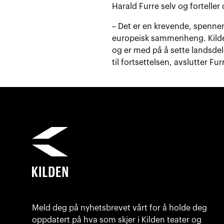
Harald Furre selv og fortelle
– Det er en krevende, spennen
europeisk sammenheng. Kilden 
og er med på å sette landsdele
til fortsettelsen, avslutter Fur
Meld deg på nyhetsbrevet vårt for å holde deg
oppdatert på hva som skjer i Kilden teater og