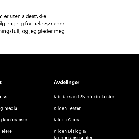
 er uten sidestykke i
lgjengelig for hele Sørlandet
ningsfull, og jeg gleder meg
t
Avdelinger
 oss
Kristiansand Symfoniorkester
og media
Kilden Teater
g konferanser
Kilden Opera
 eiere
Kilden Dialog &
Kompetansesenter