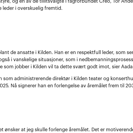
styre, og en av de tillitsvalgte i fagforbundet Creo, Tor An
e leder i overskuelig fremtid.
blant de ansatte i Kilden. Han er en respektfull leder, som se
også i vanskelige situasjoner, som i nedbemanningsprosessen
 som jobber i Kilden vil ta dette svært godt imot, sier Aada
gen som administrerende direktør i Kilden teater og konserth
 2025. Nå signerer han en forlengelse av åremålet frem til 20
ret ønsker at jeg skulle forlenge åremålet. Det er motiverende