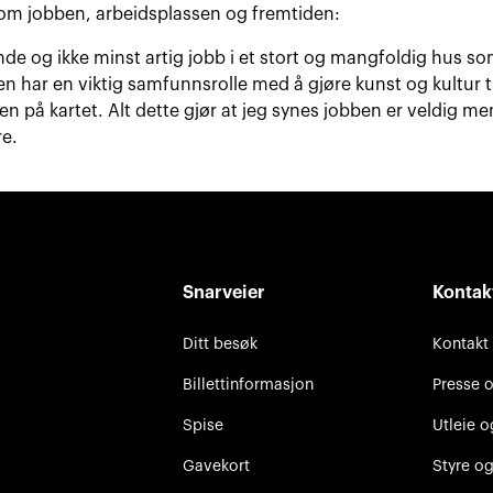
r om jobben, arbeidsplassen og fremtiden:
de og ikke minst artig jobb i et stort og mangfoldig hus som
har en viktig samfunnsrolle med å gjøre kunst og kultur ti
n på kartet. Alt dette gjør at jeg synes jobben er veldig me
re.
Snarveier
Kontak
Ditt besøk
Kontakt
Billettinformasjon
Presse 
Spise
Utleie o
Gavekort
Styre og