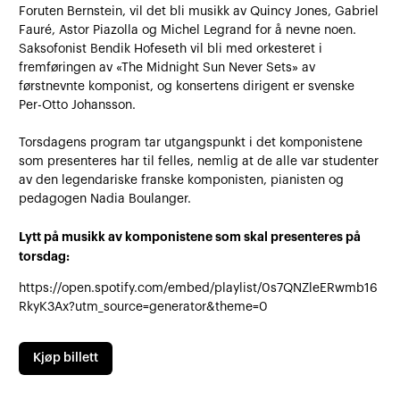
Foruten Bernstein, vil det bli musikk av Quincy Jones, Gabriel
Fauré, Astor Piazolla og Michel Legrand for å nevne noen.
Saksofonist Bendik Hofeseth vil bli med orkesteret i
fremføringen av «The Midnight Sun Never Sets» av
førstnevnte komponist, og konsertens dirigent er svenske
Per-Otto Johansson.
Torsdagens program tar utgangspunkt i det komponistene
som presenteres har til felles, nemlig at de alle var studenter
av den legendariske franske komponisten, pianisten og
pedagogen Nadia Boulanger.
Lytt på musikk av komponistene som skal presenteres på
torsdag:
https://open.spotify.com/embed/playlist/0s7QNZleERwmb16
RkyK3Ax?utm_source=generator&theme=0
Kjøp billett