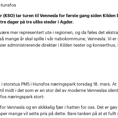
(KSO) tar turen til Vennesla for første gang siden Kilden b
tre dager på tre ulike steder i Agder.
l være mer representert ute i regionen, og da føles det ekst
 så mange år skal spille i vår nabokommune, Vennesla. Vi er 
ier administrerende direktør i Kilden teater og konserthus, 
 i storstua PM5 i Hunsfos næringspark torsdag 18. mars. At
påtil midt i det som er en stor del av moderne Venneslas iden
fos næringspark stort:
 for Vennesla og en skikkelig fjær i hatten for oss. Det er g
åper mange vil sette pris på dette. Bare tanken på at et fullt