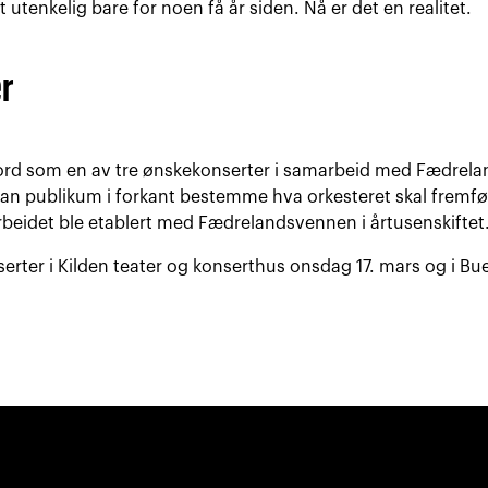
 utenkelig bare for noen få år siden. Nå er det en realitet.
r
ord som en av tre ønskekonserter i samarbeid med Fædrela
an publikum i forkant bestemme hva orkesteret skal fremfør
eidet ble etablert med Fædrelandsvennen i årtusenskiftet
serter i Kilden teater og konserthus onsdag 17. mars og i B