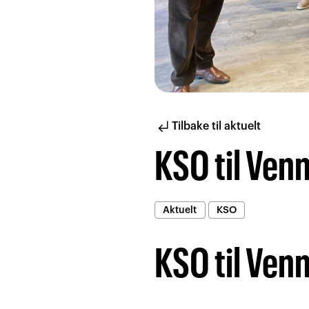
subdirectory_arrow_left
Tilbake til aktuelt
KSO til Ven
Aktuelt
KSO
KSO til Ven