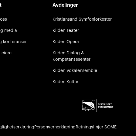
t
Avdelinger
 oss
Kristiansand Symfoniorkester
og media
Kilden Teater
g konferanser
Kilden Opera
 eiere
Kilden Dialog &
Kompetansesenter
Kilden Vokalensemble
Kilden Kultur
glighetserklæring
Personvernerklæring
Retningslinjer SOME