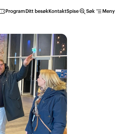
irmation_number
search_insights
segment
Program
Ditt besøk
Kontakt
Spise
Søk
Meny