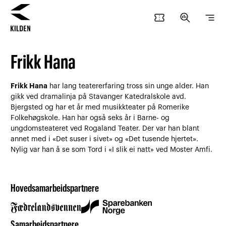
confirmation_number
search_insights
segment
Hopp
Hopp
til
til
Frikk Hana
innhold
navigasjon
Frikk Hana
har lang teatererfaring tross sin unge alder. Han
gikk ved dramalinja på Stavanger Katedralskole avd.
Bjergsted og har et år med musikkteater på Romerike
Folkehøgskole. Han har også seks år i Barne- og
ungdomsteateret ved Rogaland Teater. Der var han blant
annet med i «Det suser i sivet» og «Det tusende hjertet».
Nylig var han å se som Tord i «I slik ei natt» ved Moster Amfi.
Hovedsamarbeidspartnere
Samarbeidspartnere