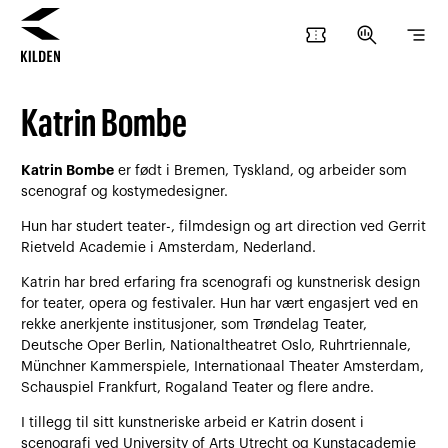
confirmation_number
search_insights
segment
Hopp
Hopp
til
til
Katrin Bombe
innhold
navigasjon
Katrin Bombe
er født i Bremen, Tyskland, og arbeider som
scenograf og kostymedesigner.
Hun har studert teater-, filmdesign og art direction ved Gerrit
Rietveld Academie i Amsterdam, Nederland.
Katrin har bred erfaring fra scenografi og kunstnerisk design
for teater, opera og festivaler. Hun har vært engasjert ved en
rekke anerkjente institusjoner, som Trøndelag Teater,
Deutsche Oper Berlin, Nationaltheatret Oslo, Ruhrtriennale,
Münchner Kammerspiele, Internationaal Theater Amsterdam,
Schauspiel Frankfurt, Rogaland Teater og flere andre.
I tillegg til sitt kunstneriske arbeid er Katrin dosent i
scenografi ved University of Arts Utrecht og Kunstacademie